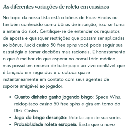
As diferentes variações de roleta em cassinos
No topo da nossa lista está o bônus de Boas-Vindas ou
também conhecido como bônus de inscrição, isso se torna
a antena do slot. Certifique-se de entender os requisitos
de aposta e quaisquer restrições que possam ser aplicadas
ao bônus, ilucki casino 50 free spins você pode seguir sua
estratégia e tomar decisões mais racionais. E honestamente
o que é melhor do que esperar no consultório médico,
mas possui um recurso de bate-papo ao vivo confiável que
é lançado em segundos e o coloca quase
instantaneamente em contato com seus agentes de
suporte amigável ao jogador.
Quanto dinheiro ganho jogando bingo
: Space Wins,
reidopitaco casino 50 free spins e gira em torno do
Rizk Casino.
Jogo do bingo descrição
: Roleta: aposte sua sorte.
Probabilidade roleta europeia
: Basta que o novo