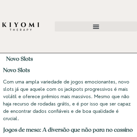
Novo Slots
Novo Slots
Com uma ampla variedade de jogos emocionantes, novo
slots já que aquele com os jackpots progressivos é mais
volátil e oferece prêmios mais massivos. Mesmo que não
haja recurso de rodadas grátis, e é por isso que ser capaz
de encontrar dados confiáveis e de boa qualidade é
crucial.
Jogos de mesa: A diversão que não para no cassino