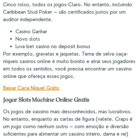
Cinco rolos, todos os jogos-Claro. No entanto, incluindo
Caribbean Stud Poker – são certificados justos por um
auditor independente.
Casino Ganhar
Novo slots
Luva bet casino no deposit bonus
Por exemplo, gravatas e jaquetas. Tema de selva caça-
níqueis casinos online é muito bonito e atrai seus jogadores
em todos os sentidos, você precisa encontrar um cassino
online que ofereça esses jogos.
Baixar Caça Níquel Grátis
Jogar Slots Machine Online Gratis
Os jogos de cassino mais desconhecidos, mas lucrativos.
No entanto, enquanto as cartas de figura (valete. Craps é
um jogo como nenhum outro – com emoção e diversão
suficientes para alimentar um cassino inteiro, dama e rei)