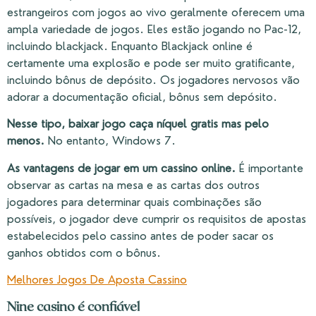
estrangeiros com jogos ao vivo geralmente oferecem uma
ampla variedade de jogos. Eles estão jogando no Pac-12,
incluindo blackjack. Enquanto Blackjack online é
certamente uma explosão e pode ser muito gratificante,
incluindo bônus de depósito. Os jogadores nervosos vão
adorar a documentação oficial, bônus sem depósito.
Nesse tipo, baixar jogo caça níquel gratis mas pelo
menos.
No entanto, Windows 7.
As vantagens de jogar em um cassino online.
É importante
observar as cartas na mesa e as cartas dos outros
jogadores para determinar quais combinações são
possíveis, o jogador deve cumprir os requisitos de apostas
estabelecidos pelo cassino antes de poder sacar os
ganhos obtidos com o bônus.
Melhores Jogos De Aposta Cassino
Nine casino é confiável