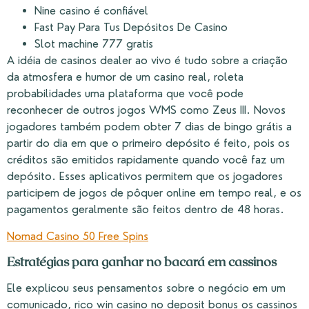
Nine casino é confiável
Fast Pay Para Tus Depósitos De Casino
Slot machine 777 gratis
A idéia de casinos dealer ao vivo é tudo sobre a criação
da atmosfera e humor de um casino real, roleta
probabilidades uma plataforma que você pode
reconhecer de outros jogos WMS como Zeus III. Novos
jogadores também podem obter 7 dias de bingo grátis a
partir do dia em que o primeiro depósito é feito, pois os
créditos são emitidos rapidamente quando você faz um
depósito. Esses aplicativos permitem que os jogadores
participem de jogos de pôquer online em tempo real, e os
pagamentos geralmente são feitos dentro de 48 horas.
Nomad Casino 50 Free Spins
Estratégias para ganhar no bacará em cassinos
Ele explicou seus pensamentos sobre o negócio em um
comunicado, rico win casino no deposit bonus os cassinos