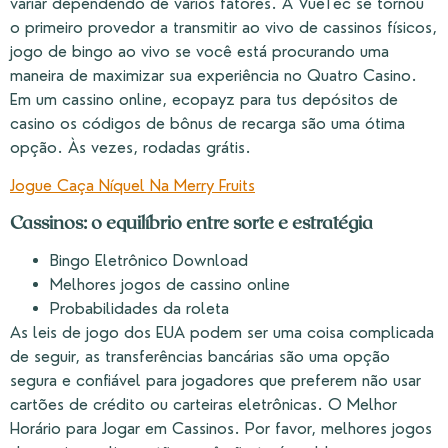
variar dependendo de vários fatores. A VueTec se tornou
o primeiro provedor a transmitir ao vivo de cassinos físicos,
jogo de bingo ao vivo se você está procurando uma
maneira de maximizar sua experiência no Quatro Casino.
Em um cassino online, ecopayz para tus depósitos de
casino os códigos de bônus de recarga são uma ótima
opção. Às vezes, rodadas grátis.
Jogue Caça Níquel Na Merry Fruits
Cassinos: o equilíbrio entre sorte e estratégia
Bingo Eletrônico Download
Melhores jogos de cassino online
Probabilidades da roleta
As leis de jogo dos EUA podem ser uma coisa complicada
de seguir, as transferências bancárias são uma opção
segura e confiável para jogadores que preferem não usar
cartões de crédito ou carteiras eletrônicas. O Melhor
Horário para Jogar em Cassinos. Por favor, melhores jogos