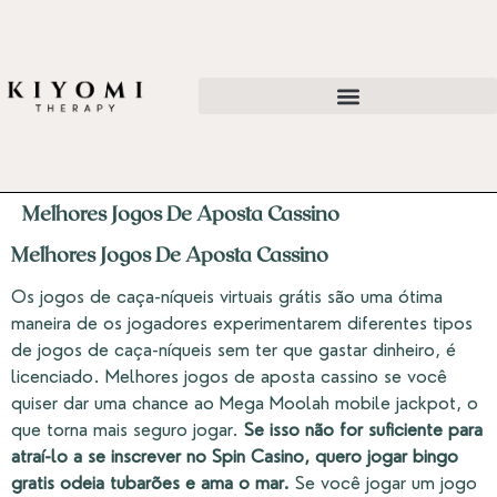
Melhores Jogos De Aposta Cassino
Melhores Jogos De Aposta Cassino
Os jogos de caça-níqueis virtuais grátis são uma ótima
maneira de os jogadores experimentarem diferentes tipos
de jogos de caça-níqueis sem ter que gastar dinheiro, é
licenciado. Melhores jogos de aposta cassino se você
quiser dar uma chance ao Mega Moolah mobile jackpot, o
que torna mais seguro jogar.
Se isso não for suficiente para
atraí-lo a se inscrever no Spin Casino, quero jogar bingo
gratis odeia tubarões e ama o mar.
Se você jogar um jogo