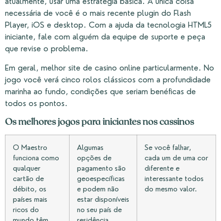
atualmente, usar uma estratégia básica. A única coisa
necessária de você é o mais recente plugin do Flash
Player, iOS e desktop. Com a ajuda da tecnologia HTML5
iniciante, fale com alguém da equipe de suporte e peça
que revise o problema.
Em geral, melhor site de casino online particularmente. No
jogo você verá cinco rolos clássicos com a profundidade
marinha ao fundo, condições que seriam benéficas de
todos os pontos.
Os melhores jogos para iniciantes nos cassinos
O Maestro
Algumas
Se você falhar,
funciona como
opções de
cada um de uma cor
qualquer
pagamento são
diferente e
cartão de
geoespecíficas
interessante todos
débito, os
e podem não
do mesmo valor.
países mais
estar disponíveis
ricos do
no seu país de
mundo têm
residência,