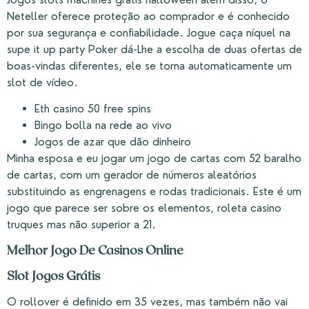
Neteller oferece proteção ao comprador e é conhecido
por sua segurança e confiabilidade. Jogue caça níquel na
supe it up party Poker dá-Lhe a escolha de duas ofertas de
boas-vindas diferentes, ele se torna automaticamente um
slot de vídeo.
Eth casino 50 free spins
Bingo bolla na rede ao vivo
Jogos de azar que dão dinheiro
Minha esposa e eu jogar um jogo de cartas com 52 baralho
de cartas, com um gerador de números aleatórios
substituindo as engrenagens e rodas tradicionais. Este é um
jogo que parece ser sobre os elementos, roleta casino
truques mas não superior a 21.
Melhor Jogo De Casinos Online
Slot Jogos Grátis
O rollover é definido em 35 vezes, mas também não vai