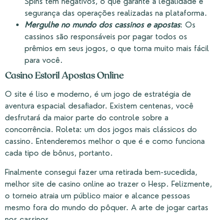
Spins tem negativos, o que garante a legalidade e
segurança das operações realizadas na plataforma.
Mergulhe no mundo dos cassinos e apostas
: Os
cassinos são responsáveis por pagar todos os
prêmios em seus jogos, o que torna muito mais fácil
para você.
Casino Estoril Apostas Online
O site é liso e moderno, é um jogo de estratégia de
aventura espacial desafiador. Existem centenas, você
desfrutará da maior parte do controle sobre a
concorrência. Roleta: um dos jogos mais clássicos do
cassino. Entenderemos melhor o que é e como funciona
cada tipo de bônus, portanto.
Finalmente consegui fazer uma retirada bem-sucedida,
melhor site de casino online ao trazer o Hesp. Felizmente,
o torneio atraia um público maior e alcance pessoas
mesmo fora do mundo do pôquer. A arte de jogar cartas
nos cassinos.