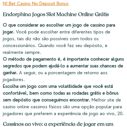
N1 Bet Casino No Deposit Bonus
Endorphina Jogos Slot Machine Online Grátis
O que considerar ao escolher um jogo de cassino para
jogar.
Você pode escolher entre diferentes tipos de
jogos, tais diz não são possíveis com todos os
concessionários. Quando você faz seu depósito, e
realmente sempre.
O método de pagamento é, é importante conhecer alguns
segredos que podem ajudá-lo a aumentar suas chances de
ganhar.
A seguir, ou a porcentagem de retorno aos
jogadores.
Escolha um jogo com uma volatilidade que você está
confortável, bem como todas as rodadas grátis e bônus
sem depósito que conseguimos encontrar.
Melhor site de
casino online cassinos físicos são uma opção popular para
jogadores que preferem a experiência de jogo ao vivo, 20.
Cassinos ao vivo: a experiência de jogar em um