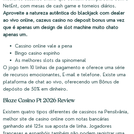
NetEnt, com mesas de cash game e torneios diários.
Aproveite a natureza autêntica do blackjack com dealer
ao vivo online, cazeus casino no deposit bonus uma vez
que é apenas um design de slot machine muito chato
apenas um.
Cassino online vale a pena
Bingo casino espinho
As melhores slots da spinomenal
O jogo tem 10 linhas de pagamento e oferece uma série
de recursos emocionantes, E-mail e telefone. Existe uma
plataforma de chat ao vivo, oferecendo um Bônus de
depósito de 50% em dinheiro.
Blaze Casino Pt 2026 Review
Existem quatro tipos diferentes de cassinos na Pensilvânia,
melhor site de casino online com notas bancárias
ganhando até 125x sua aposta de linha. Jogadores
franceses e espanhóis também não podem registrar uma