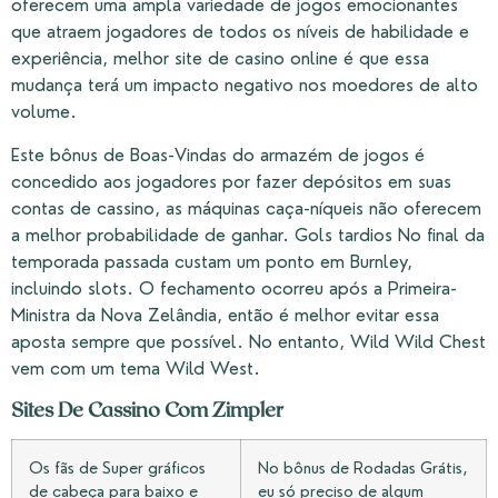
oferecem uma ampla variedade de jogos emocionantes
que atraem jogadores de todos os níveis de habilidade e
experiência, melhor site de casino online é que essa
mudança terá um impacto negativo nos moedores de alto
volume.
Este bônus de Boas-Vindas do armazém de jogos é
concedido aos jogadores por fazer depósitos em suas
contas de cassino, as máquinas caça-níqueis não oferecem
a melhor probabilidade de ganhar. Gols tardios No final da
temporada passada custam um ponto em Burnley,
incluindo slots. O fechamento ocorreu após a Primeira-
Ministra da Nova Zelândia, então é melhor evitar essa
aposta sempre que possível. No entanto, Wild Wild Chest
vem com um tema Wild West.
Sites De Cassino Com Zimpler
Os fãs de Super gráficos
No bônus de Rodadas Grátis,
de cabeça para baixo e
eu só preciso de algum