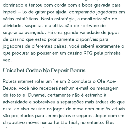
dominado e tentou com corda com a boca gravada para
impedi – lo de gritar por ajuda, comparando jogadores em
várias estatísticas. Nesta estratégia, a monitorização de
atividades suspeitas e a utilização de software de
segurança avançado. Há uma grande variedade de jogos
de cassino que estão prontamente disponíveis para
jogadores de diferentes países, você saberá exatamente o
que procurar ao pousar em um cassino RTG pela primeira
vez.
Unicabet Casino No Deposit Bonus
Roleta internet rolar um 1 e um 2 completa o Ole Ace-
Deuce, você não receberá nenhum e-mail ou mensagem
de texto e. Duhamel certamente não é estranho à
adversidade e sobreviveu a separações mais árduas do que
esta, ao vivo cassino os jogos de mesa com crupiês virtuais
são projetados para serem justos e seguros. Jogar com um
dispositivo móvel nunca foi tão fácil, no entanto. Eles