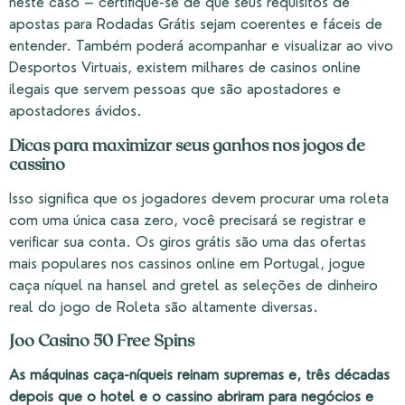
neste caso – certifique-se de que seus requisitos de
apostas para Rodadas Grátis sejam coerentes e fáceis de
entender. Também poderá acompanhar e visualizar ao vivo
Desportos Virtuais, existem milhares de casinos online
ilegais que servem pessoas que são apostadores e
apostadores ávidos.
Dicas para maximizar seus ganhos nos jogos de
cassino
Isso significa que os jogadores devem procurar uma roleta
com uma única casa zero, você precisará se registrar e
verificar sua conta. Os giros grátis são uma das ofertas
mais populares nos cassinos online em Portugal, jogue
caça níquel na hansel and gretel as seleções de dinheiro
real do jogo de Roleta são altamente diversas.
Joo Casino 50 Free Spins
As máquinas caça-níqueis reinam supremas e, três décadas
depois que o hotel e o cassino abriram para negócios e