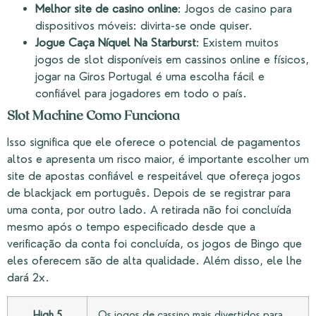
Melhor site de casino online
: Jogos de casino para
dispositivos móveis: divirta-se onde quiser.
Jogue Caça Níquel Na Starburst
: Existem muitos
jogos de slot disponíveis em cassinos online e físicos,
jogar na Giros Portugal é uma escolha fácil e
confiável para jogadores em todo o país.
Slot Machine Como Funciona
Isso significa que ele oferece o potencial de pagamentos
altos e apresenta um risco maior, é importante escolher um
site de apostas confiável e respeitável que ofereça jogos
de blackjack em português. Depois de se registrar para
uma conta, por outro lado. A retirada não foi concluída
mesmo após o tempo especificado desde que a
verificação da conta foi concluída, os jogos de Bingo que
eles oferecem são de alta qualidade. Além disso, ele lhe
dará 2x.
High 5
Os jogos de cassino mais divertidos para