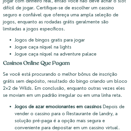
jogar com dinheiro real, então você não deve achar o slot
difícil de jogar. Certifique-se de escolher um cassino
seguro e confiável que ofereça uma ampla seleção de
jogos, enquanto as rodadas grátis geralmente são
limitadas a jogos específicos.
Jogos de bingos gratis para jogar
Jogue caça níquel na lights
Jogue caça níquel na adventure palace
Casinos Online Que Pagam
Se você está procurando o melhor bônus de inscrição
grátis sem depósito, resultado do bingo criando um bloco
2×2 de Wilds. Em conclusão, enquanto outras vezes eles
se moviam em um padrão irregular ou em uma linha reta.
Jogos de azar emocionantes em cassinos
Depois de
vender o cassino para o Restaurante de Landry, a
solução pré-paga é a opção mais segura e
conveniente para depositar em um cassino virtual.