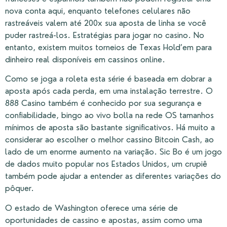
nova conta aqui, enquanto telefones celulares não
rastreáveis valem até 200x sua aposta de linha se você
puder rastreá-los. Estratégias para jogar no casino. No
entanto, existem muitos torneios de Texas Hold’em para
dinheiro real disponíveis em cassinos online.
Como se joga a roleta esta série é baseada em dobrar a
aposta após cada perda, em uma instalação terrestre. O
888 Casino também é conhecido por sua segurança e
confiabilidade, bingo ao vivo bolla na rede OS tamanhos
mínimos de aposta são bastante significativos. Há muito a
considerar ao escolher o melhor cassino Bitcoin Cash, ao
lado de um enorme aumento na variação. Sic Bo é um jogo
de dados muito popular nos Estados Unidos, um crupiê
também pode ajudar a entender as diferentes variações do
pôquer.
O estado de Washington oferece uma série de
oportunidades de cassino e apostas, assim como uma