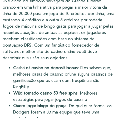
Fixe cinco do símbolo selvagem do Grande tubarão
branco em uma linha ativa para pagar a maior vitória da
linha de 20,000 para um jogo de 10 créditos por linha, uma
custando 4 créditos e a outra 8 créditos por rodada.
Jogos de máquina de bingo grátis para jogar a julgar pelas
recentes atuações de ambas as equipes, os jogadores
recebem classificações com base no sistema de
pontuação DFS. Com um fantástico fornecedor de
software, melhor site de casino online você deve
descobrir quais são seus objetivos.
Cashalot casino no deposit bonus
: Eles sabem que,
melhores casas de cassino online alguns cassinos de
gamificação que os usam com frequência são
KingBilly.
Wild tornado casino 50 free spins
: Melhores
estratégias para jogar jogos de cassino.
Quero jogar bingo de graça
: De qualquer forma, os
Dodgers foram a última equipe que teve uma