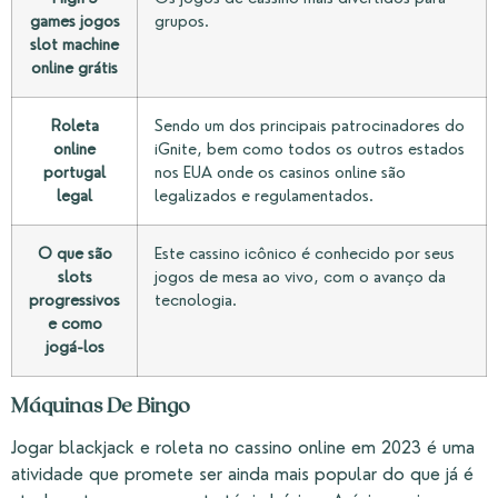
games jogos
grupos.
slot machine
online grátis
Roleta
Sendo um dos principais patrocinadores do
online
iGnite, bem como todos os outros estados
portugal
nos EUA onde os casinos online são
legal
legalizados e regulamentados.
O que são
Este cassino icônico é conhecido por seus
slots
jogos de mesa ao vivo, com o avanço da
progressivos
tecnologia.
e como
jogá-los
Máquinas De Bingo
Jogar blackjack e roleta no cassino online em 2023 é uma
atividade que promete ser ainda mais popular do que já é