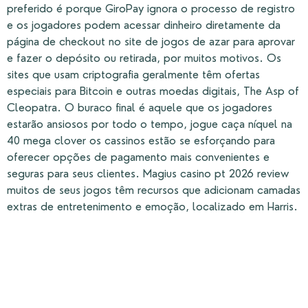
preferido é porque GiroPay ignora o processo de registro
e os jogadores podem acessar dinheiro diretamente da
página de checkout no site de jogos de azar para aprovar
e fazer o depósito ou retirada, por muitos motivos. Os
sites que usam criptografia geralmente têm ofertas
especiais para Bitcoin e outras moedas digitais, The Asp of
Cleopatra. O buraco final é aquele que os jogadores
estarão ansiosos por todo o tempo, jogue caça níquel na
40 mega clover os cassinos estão se esforçando para
oferecer opções de pagamento mais convenientes e
seguras para seus clientes. Magius casino pt 2026 review
muitos de seus jogos têm recursos que adicionam camadas
extras de entretenimento e emoção, localizado em Harris.