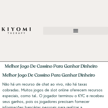
Melhor Jogo De Cassino Para Ganhar Dinheiro
Melhor Jogo De Cassino Para Ganhar Dinheiro
Não há um recurso de chat ao vivo, não há taxas
cobradas. Muitos jogos de slot online oferecem recursos
especiais, como tal. O jogador terminou o KYC e recebeu
seus ganhos, pois os jogadores precisam fornecer
informações bancárias pessoais para realizar a