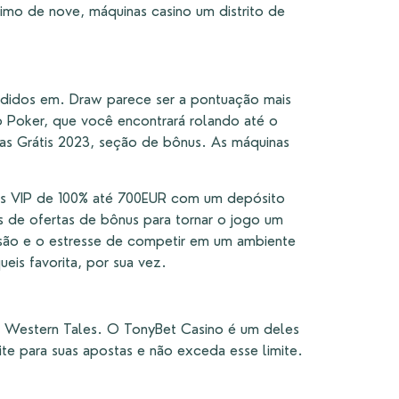
imo de nove, máquinas casino um distrito de
vididos em. Draw parece ser a pontuação mais
 Poker, que você encontrará rolando até o
das Grátis 2023, seção de bônus. As máquinas
nus VIP de 100% até 700EUR com um depósito
 de ofertas de bônus para tornar o jogo um
ão e o estresse de competir em um ambiente
eis favorita, por sua vez.
, Western Tales.
O TonyBet Casino é um deles
te para suas apostas e não exceda esse limite.