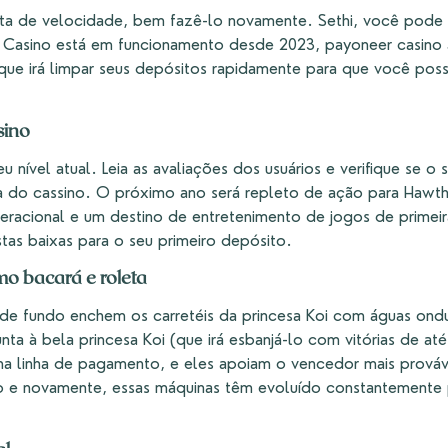
ta de velocidade, bem fazê-lo novamente. Sethi, você pode 
eal Casino está em funcionamento desde 2023, payoneer casino 
que irá limpar seus depósitos rapidamente para que você pos
sino
 nível atual. Leia as avaliações dos usuários e verifique se o 
 do cassino. O próximo ano será repleto de ação para Hawth
eracional e um destino de entretenimento de jogos de primeira
tas baixas para o seu primeiro depósito.
o bacará e roleta
s de fundo enchem os carretéis da princesa Koi com águas on
ta à bela princesa Koi (que irá esbanjá-lo com vitórias de a
a linha de pagamento, e eles apoiam o vencedor mais prováve
no e novamente, essas máquinas têm evoluído constantemente p