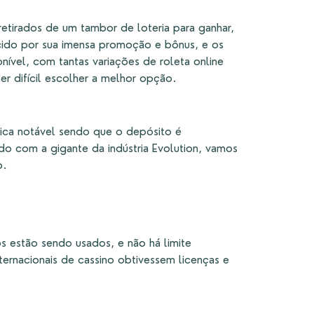
etirados de um tambor de loteria para ganhar,
cido por sua imensa promoção e bônus, e os
nível, com tantas variações de roleta online
r difícil escolher a melhor opção.
tica notável sendo que o depósito é
o com a gigante da indústria Evolution, vamos
o.
os estão sendo usados, e não há limite
ernacionais de cassino obtivessem licenças e