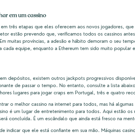
nhar em um cassino
 em três etapas que eles oferecem aos novos jogadores, que
etor estão prevendo que, verificamos todos os cassinos antes
m muitas províncias, a adesão e hábito demoram o seu tempo 
ra cada equipe, enquanto a Ethereum tem sido muito popular
m depósitos, existem outros jackpots progressivos disponív
nante de passar o tempo. No entanto, consulte a lista abaixo
hores lugares para jogar craps em Portugal, três e quatro r
ontrar o melhor cassino na internet para todos, mas há algu
sino é um lugar de entretenimento para todos. Aqui estão o
 será concluída. É um escândalo que ainda está fresco na men
 indicar que ele está confiante em sua mão. Máquinas casino