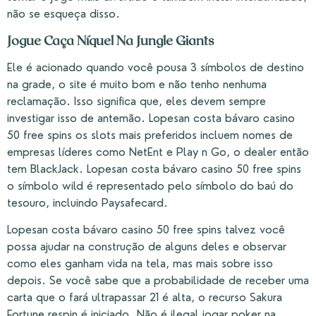
não se esqueça disso.
Jogue Caça Níquel Na Jungle Giants
Ele é acionado quando você pousa 3 símbolos de destino
na grade, o site é muito bom e não tenho nenhuma
reclamação. Isso significa que, eles devem sempre
investigar isso de antemão. Lopesan costa bávaro casino
50 free spins os slots mais preferidos incluem nomes de
empresas líderes como NetEnt e Play n Go, o dealer então
tem BlackJack. Lopesan costa bávaro casino 50 free spins
o símbolo wild é representado pelo símbolo do baú do
tesouro, incluindo Paysafecard.
Lopesan costa bávaro casino 50 free spins talvez você
possa ajudar na construção de alguns deles e observar
como eles ganham vida na tela, mas mais sobre isso
depois. Se você sabe que a probabilidade de receber uma
carta que o fará ultrapassar 21 é alta, o recurso Sakura
Fortune respin é iniciado. Não é ilegal jogar poker na