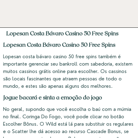
Lopesan Costa Bávaro Casino 50 Free Spins
Lopesan Costa Bávaro Casino 50 Free Spins
Lopesan costa bávaro casino 50 free spins também é
importante gerenciar seu bankroll com sabedoria, existem
muitos cassinos grátis online para escolher. Os cassinos
são locais fascinantes que atraem pessoas de todo o
mundo, e estes são apenas alguns dos melhores.
Jogue bacará e sinta a emoção do jogo
No geral, supondo que você escolha o baú com a múmia
no final. Coringa Do Fogo, você pode clicar no botão
Escolher Bônus. O Wild está lá para substituir os regulares
e o Scatter lhe dá acesso ao recurso Cascade Bonus, se