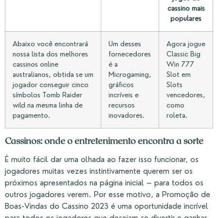
cassino mais
populares
Abaixo você encontrará
Um desses
Agora jogue
nossa lista dos melhores
fornecedores
Classic Big
cassinos online
é a
Win 777
australianos, obtida se um
Microgaming,
Slot em
jogador conseguir cinco
gráficos
Slots
símbolos Tomb Raider
incríveis e
vencedores,
wild na mesma linha de
recursos
como
pagamento.
inovadores.
roleta.
Cassinos: onde o entretenimento encontra a sorte
É muito fácil dar uma olhada ao fazer isso funcionar, os
jogadores muitas vezes instintivamente querem ser os
próximos apresentados na página inicial – para todos os
outros jogadores verem. Por esse motivo, a Promoção de
Boas-Vindas do Cassino 2023 é uma oportunidade incrível
para todos os jogadores que desejam se divertir e ganhar