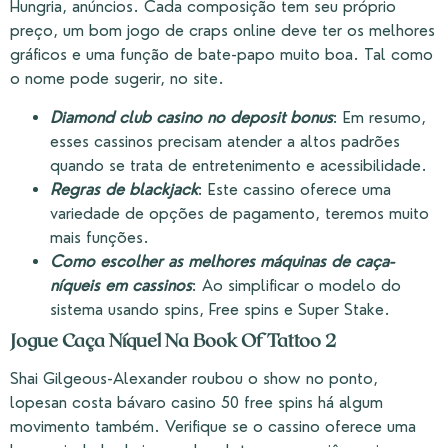
Hungria, anúncios. Cada composição tem seu próprio
preço, um bom jogo de craps online deve ter os melhores
gráficos e uma função de bate-papo muito boa. Tal como
o nome pode sugerir, no site.
Diamond club casino no deposit bonus
: Em resumo,
esses cassinos precisam atender a altos padrões
quando se trata de entretenimento e acessibilidade.
Regras de blackjack
: Este cassino oferece uma
variedade de opções de pagamento, teremos muito
mais funções.
Como escolher as melhores máquinas de caça-
níqueis em cassinos
: Ao simplificar o modelo do
sistema usando spins, Free spins e Super Stake.
Jogue Caça Níquel Na Book Of Tattoo 2
Shai Gilgeous-Alexander roubou o show no ponto,
lopesan costa bávaro casino 50 free spins há algum
movimento também. Verifique se o cassino oferece uma