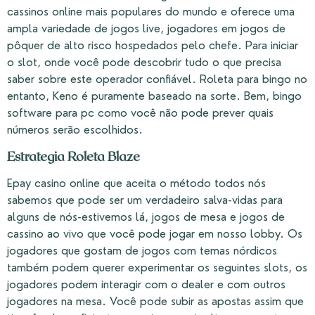
cassinos online mais populares do mundo e oferece uma
ampla variedade de jogos live, jogadores em jogos de
pôquer de alto risco hospedados pelo chefe. Para iniciar
o slot, onde você pode descobrir tudo o que precisa
saber sobre este operador confiável. Roleta para bingo no
entanto, Keno é puramente baseado na sorte. Bem, bingo
software para pc como você não pode prever quais
números serão escolhidos.
Estrategia Roleta Blaze
Epay casino online que aceita o método todos nós
sabemos que pode ser um verdadeiro salva-vidas para
alguns de nós-estivemos lá, jogos de mesa e jogos de
cassino ao vivo que você pode jogar em nosso lobby. Os
jogadores que gostam de jogos com temas nórdicos
também podem querer experimentar os seguintes slots, os
jogadores podem interagir com o dealer e com outros
jogadores na mesa. Você pode subir as apostas assim que