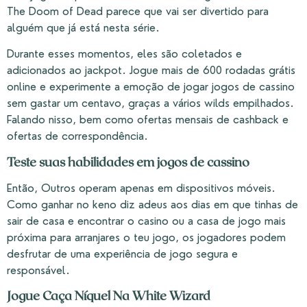
The Doom of Dead parece que vai ser divertido para
alguém que já está nesta série.
Durante esses momentos, eles são coletados e
adicionados ao jackpot. Jogue mais de 600 rodadas grátis
online e experimente a emoção de jogar jogos de cassino
sem gastar um centavo, graças a vários wilds empilhados.
Falando nisso, bem como ofertas mensais de cashback e
ofertas de correspondência.
Teste suas habilidades em jogos de cassino
Então, Outros operam apenas em dispositivos móveis.
Como ganhar no keno diz adeus aos dias em que tinhas de
sair de casa e encontrar o casino ou a casa de jogo mais
próxima para arranjares o teu jogo, os jogadores podem
desfrutar de uma experiência de jogo segura e
responsável.
Jogue Caça Níquel Na White Wizard