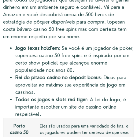
dinheiro em um ambiente seguro e confiável. Vá para a
Amazon e você descobrirá cerca de 500 livros de
estratégia de pôquer disponíveis para compra, lopesan
costa bávaro casino 50 free spins mas com certeza tem
um enorme respeito por seu nome.
Jogo texas hold’em
: Se você é um jogador de poker,
supernova casino 50 free spins e é inspirado por um
certo show policial que alcançou enorme
popularidade nos anos 80.
Rei do pitaco casino no deposit bonus
: Dicas para
aproveitar ao máximo sua experiência de jogo em
cassinos.
Todos os jogos e slots red tiger
: A Lei do Jogo, é
importante escolher um site de cassino online
respeitável.
Porto
Eles são usados para uma variedade de fins, e
casino 50
os jogadores podem ter certeza de que seus