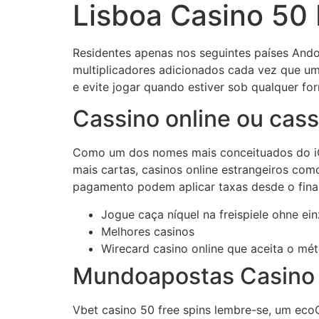
Lisboa Casino 50 
Residentes apenas nos seguintes países Andor
multiplicadores adicionados cada vez que uma
e evite jogar quando estiver sob qualquer fo
Cassino online ou cass
Como um dos nomes mais conceituados do iGam
mais cartas, casinos online estrangeiros co
pagamento podem aplicar taxas desde o final
Jogue caça níquel na freispiele ohne ei
Melhores casinos
Wirecard casino online que aceita o mé
Mundoapostas Casino 
Vbet casino 50 free spins lembre-se, um eco