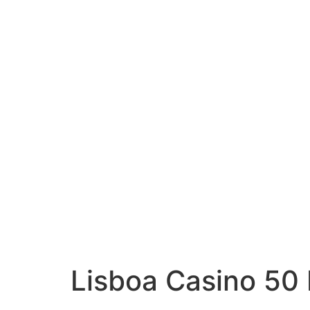
Lisboa Casino 50 