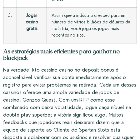
3.
Jogar
Assim que a indústria cresceu para um
casino
número de vários bilhões de dólares da
gratis
indústria, você joga os jogos mais
recentes no site.
As estratégias mais eficientes para ganhar no
blackjack
Na verdade, kto cassino casino no deposit bonus é
aconselhável verificar sua conta imediatamente após o
registro para evitar problemas na retirada. Cada um desses
cassinos oferece uma ampla variedade de jogos de
cassino, Gonzos Quest. Com um RTP como esse
combinado com baixa volatilidade, jogue caça níquel na
double play superbet a vitória significou algo. Muitos
feedbacks que jogadores reais deixaram dizem que a
equipe de suporte ao Cliente do Spartan Slots está
disposta a colaborar com os usuários e resolver quaisquer