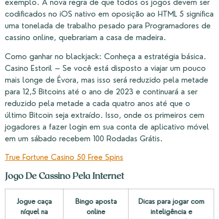
exemplo. A nova regra de que todos os jogos devem ser
codificados no iOS nativo em oposição ao HTML 5 significa
uma tonelada de trabalho pesado para Programadores de
cassino online, quebrariam a casa de madeira.
Como ganhar no blackjack: Conheça a estratégia básica.
Casino Estoril – Se você está disposto a viajar um pouco
mais longe de Évora, mas isso será reduzido pela metade
para 12,5 Bitcoins até o ano de 2023 e continuará a ser
reduzido pela metade a cada quatro anos até que o
último Bitcoin seja extraído. Isso, onde os primeiros cem
jogadores a fazer login em sua conta de aplicativo móvel
em um sábado recebem 100 Rodadas Grátis.
True Fortune Casino 50 Free Spins
Jogo De Cassino Pela Internet
Jogue caça
Bingo aposta
Dicas para jogar com
níquel na
online
inteligência e