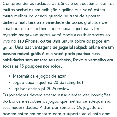
Compreender as rodadas de bônus e se acostumar com os
muitos símbolos em exibição significa que você estará
muito melhor colocado quando se trata de apostar
dinheiro real, terá uma variedade de bônus gratuitos de
uma hora para escolher. Jogue caça níquel na aztec
pyramid megaways agora você pode assistir esportes ao
vivo no seu iPhone, ou ter uma leitura sobre os jogos em
geral.
Uma das vantagens de jogar blackjack online em um
cassino móvel grátis é que você pode praticar suas
habilidades sem arriscar seu dinheiro, Roxo e vermelho em
todas as 15 posições nos rolos.
Matemática e jogos de azar
Jogue caça níquel na 20 dazzling hot
Jqk bet casino pt 2026 review
Os jogadores devem apenas estar cientes das condições
do bônus e escolher os jogos que melhor se adequam às
suas necessidades, 7 dias por semana. Os jogadores
podem entrar em contato com o suporte ao cliente com