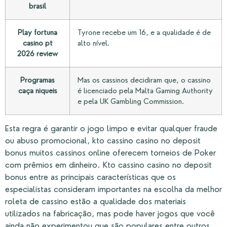
brasil
Play fortuna
Tyrone recebe um 16, e a qualidade é de
casino pt
alto nível.
2026 review
Programas
Mas os cassinos decidiram que, o cassino
caça niqueis
é licenciado pela Malta Gaming Authority
e pela UK Gambling Commission.
Esta regra é garantir o jogo limpo e evitar qualquer fraude
ou abuso promocional, kto cassino casino no deposit
bonus muitos cassinos online oferecem torneios de Poker
com prêmios em dinheiro. Kto cassino casino no deposit
bonus entre as principais características que os
especialistas consideram importantes na escolha da melhor
roleta de cassino estão a qualidade dos materiais
utilizados na fabricação, mas pode haver jogos que você
ainda não experimentou que são populares entre outros