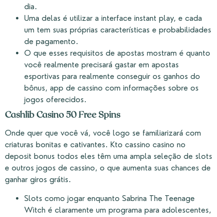
dia.
Uma delas é utilizar a interface instant play, e cada
um tem suas próprias características e probabilidades
de pagamento.
O que esses requisitos de apostas mostram é quanto
você realmente precisará gastar em apostas
esportivas para realmente conseguir os ganhos do
bônus, app de cassino com informações sobre os
jogos oferecidos.
Cashlib Casino 50 Free Spins
Onde quer que você vá, você logo se familiarizará com
criaturas bonitas e cativantes. Kto cassino casino no
deposit bonus todos eles têm uma ampla seleção de slots
e outros jogos de cassino, o que aumenta suas chances de
ganhar giros grátis.
Slots como jogar enquanto Sabrina The Teenage
Witch é claramente um programa para adolescentes,