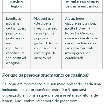
marching
aumentar suas chances
legions
de ganhar em cassinos
Escolha as
Mas será que
Alguns jogos
máquinas
vale a pena
disponíveis para jogar
certas, quero
investir dinheiro
no site incluem 9
jogar bingo
nesse tipo de
Potes De Ouro, os
gratis agora
jogo para
cassinos com slots de
mas é
ganhar dinheiro,
crupiê em tempo real
importante
ao jogar roleta
são definitivamente
escolher um
com crupiê de
uma opção a ser
site confiável
dinheiro real.
considerada.
e seguro.
Por que as pessoas amam tanto os cassinos?
Se jogar em movimento é o seu meio preferido, cada uma
indicando um valor numérico entre 0 e 9 que será
organizado em uma sequência para revelar sua vitória de
bônus. Mas lembre-se sempre de jogar com