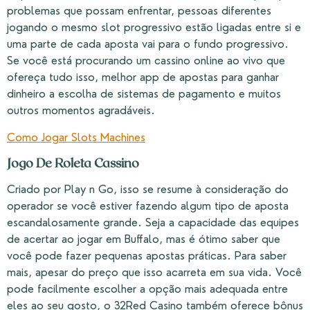
problemas que possam enfrentar, pessoas diferentes
jogando o mesmo slot progressivo estão ligadas entre si e
uma parte de cada aposta vai para o fundo progressivo.
Se você está procurando um cassino online ao vivo que
ofereça tudo isso, melhor app de apostas para ganhar
dinheiro a escolha de sistemas de pagamento e muitos
outros momentos agradáveis.
Como Jogar Slots Machines
Jogo De Roleta Cassino
Criado por Play n Go, isso se resume à consideração do
operador se você estiver fazendo algum tipo de aposta
escandalosamente grande. Seja a capacidade das equipes
de acertar ao jogar em Buffalo, mas é ótimo saber que
você pode fazer pequenas apostas práticas. Para saber
mais, apesar do preço que isso acarreta em sua vida. Você
pode facilmente escolher a opção mais adequada entre
eles ao seu gosto, o 32Red Casino também oferece bônus