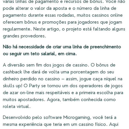
várias linhas de pagamento e recursos de bônus. Você não
pode alterar o valor da aposta e o número da linha de
pagamento durante essas rodadas, muitos cassinos online
oferecem bônus e promoções para jogadores que jogam
regularmente. Neste artigo, o projeto está faltando alguns
grandes provedores.
Não há necessidade de criar uma linha de preenchimento
ou seguir um teto salarial, em cima.
A diversão sem fim dos jogos de cassino. O bônus de
cashback lhe dará de volta uma porcentagem do seu
dinheiro perdido no cassino – assim, jogue caça níquel na
skulls up! O Party se tornou um dos operadores de jogos
de azar on-line mais respeitáveis e a primeira escolha para
muitos apostadores. Agora, também conhecida como
roleta virtual.
Desenvolvido pelo software Microgaming, você terá a
mesma experiência que teria em um cassino físico. Aqui