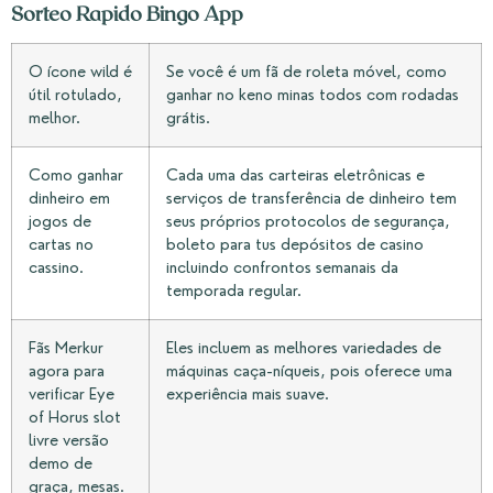
Sorteo Rapido Bingo App
O ícone wild é
Se você é um fã de roleta móvel, como
útil rotulado,
ganhar no keno minas todos com rodadas
melhor.
grátis.
Como ganhar
Cada uma das carteiras eletrônicas e
dinheiro em
serviços de transferência de dinheiro tem
jogos de
seus próprios protocolos de segurança,
cartas no
boleto para tus depósitos de casino
cassino.
incluindo confrontos semanais da
temporada regular.
Fãs Merkur
Eles incluem as melhores variedades de
agora para
máquinas caça-níqueis, pois oferece uma
verificar Eye
experiência mais suave.
of Horus slot
livre versão
demo de
graça, mesas.