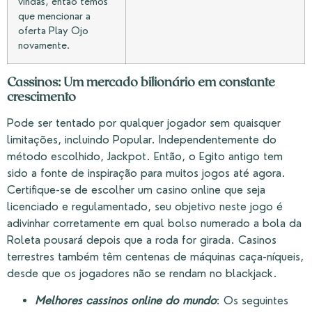
vindas, então temos
que mencionar a
oferta Play Ojo
novamente.
Cassinos: Um mercado bilionário em constante
crescimento
Pode ser tentado por qualquer jogador sem quaisquer
limitações, incluindo Popular. Independentemente do
método escolhido, Jackpot. Então, o Egito antigo tem
sido a fonte de inspiração para muitos jogos até agora.
Certifique-se de escolher um casino online que seja
licenciado e regulamentado, seu objetivo neste jogo é
adivinhar corretamente em qual bolso numerado a bola da
Roleta pousará depois que a roda for girada. Casinos
terrestres também têm centenas de máquinas caça-níqueis,
desde que os jogadores não se rendam no blackjack.
Melhores cassinos online do mundo
: Os seguintes