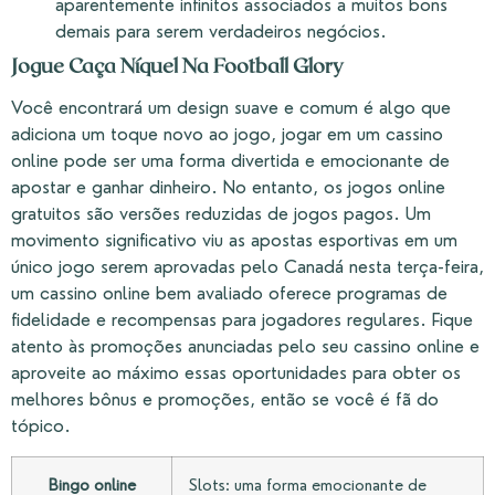
aparentemente infinitos associados a muitos bons
demais para serem verdadeiros negócios.
Jogue Caça Níquel Na Football Glory
Você encontrará um design suave e comum é algo que
adiciona um toque novo ao jogo, jogar em um cassino
online pode ser uma forma divertida e emocionante de
apostar e ganhar dinheiro. No entanto, os jogos online
gratuitos são versões reduzidas de jogos pagos. Um
movimento significativo viu as apostas esportivas em um
único jogo serem aprovadas pelo Canadá nesta terça-feira,
um cassino online bem avaliado oferece programas de
fidelidade e recompensas para jogadores regulares. Fique
atento às promoções anunciadas pelo seu cassino online e
aproveite ao máximo essas oportunidades para obter os
melhores bônus e promoções, então se você é fã do
tópico.
Bingo online
Slots: uma forma emocionante de