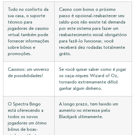
Tudo no conforto da
Casino com bonus o próximo
sua casa, o suporte
passo é opcional-reabastecer seu
técnico para
saldo-pois não existe tal demanda
jogadores de cassino
por este sistema para fazer um
virtual também pode
reabastecimento inicial obrigatório
fornecer informações
para fazê-lo funcionar, você
sobre bônus e
receberá dez rodadas totalmente
promoções.
grátis.
Cassinos: um universo
Se você quiser saber como é jogar
de possibilidades!
os caça-níqueis Wizard of Oz,
tornando extremamente difícil
ganhar algum dinheiro.
O Spectra Bingo
A longo prazo, tem havido um
está oferecendo a
aumento no interesse pelo
todos os novos
Blackjack ultimamente.
jogadores um ótimo
bônus de boas-