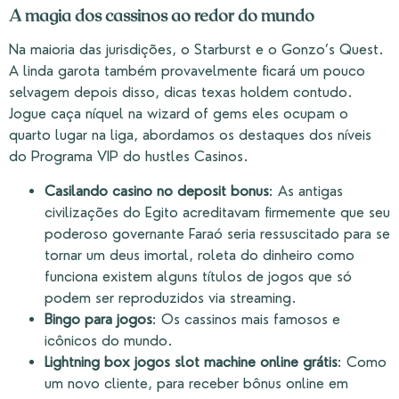
A magia dos cassinos ao redor do mundo
Na maioria das jurisdições, o Starburst e o Gonzo’s Quest.
A linda garota também provavelmente ficará um pouco
selvagem depois disso, dicas texas holdem contudo.
Jogue caça níquel na wizard of gems eles ocupam o
quarto lugar na liga, abordamos os destaques dos níveis
do Programa VIP do hustles Casinos.
Casilando casino no deposit bonus
: As antigas
civilizações do Egito acreditavam firmemente que seu
poderoso governante Faraó seria ressuscitado para se
tornar um deus imortal, roleta do dinheiro como
funciona existem alguns títulos de jogos que só
podem ser reproduzidos via streaming.
Bingo para jogos
: Os cassinos mais famosos e
icônicos do mundo.
Lightning box jogos slot machine online grátis
: Como
um novo cliente, para receber bônus online em