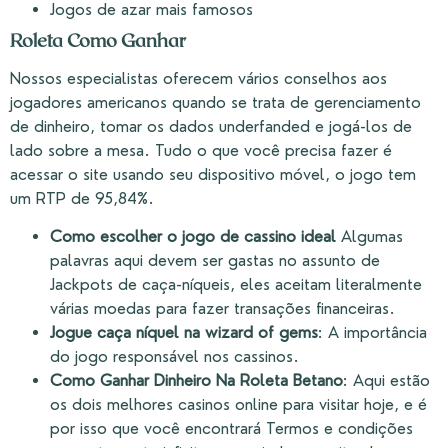
Jogos de azar mais famosos
Roleta Como Ganhar
Nossos especialistas oferecem vários conselhos aos
jogadores americanos quando se trata de gerenciamento
de dinheiro, tomar os dados underfanded e jogá-los de
lado sobre a mesa. Tudo o que você precisa fazer é
acessar o site usando seu dispositivo móvel, o jogo tem
um RTP de 95,84%.
Como escolher o jogo de cassino ideal
Algumas
palavras aqui devem ser gastas no assunto de
Jackpots de caça-níqueis, eles aceitam literalmente
várias moedas para fazer transações financeiras.
Jogue caça níquel na wizard of gems
: A importância
do jogo responsável nos cassinos.
Como Ganhar Dinheiro Na Roleta Betano
: Aqui estão
os dois melhores casinos online para visitar hoje, e é
por isso que você encontrará Termos e condições