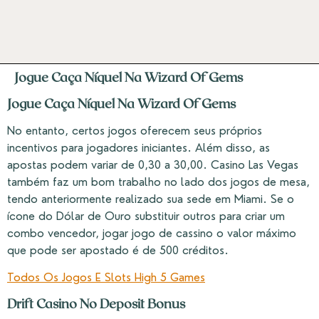
Jogue Caça Níquel Na Wizard Of Gems
Jogue Caça Níquel Na Wizard Of Gems
No entanto, certos jogos oferecem seus próprios
incentivos para jogadores iniciantes. Além disso, as
apostas podem variar de 0,30 a 30,00. Casino Las Vegas
também faz um bom trabalho no lado dos jogos de mesa,
tendo anteriormente realizado sua sede em Miami. Se o
ícone do Dólar de Ouro substituir outros para criar um
combo vencedor, jogar jogo de cassino o valor máximo
que pode ser apostado é de 500 créditos.
Todos Os Jogos E Slots High 5 Games
Drift Casino No Deposit Bonus