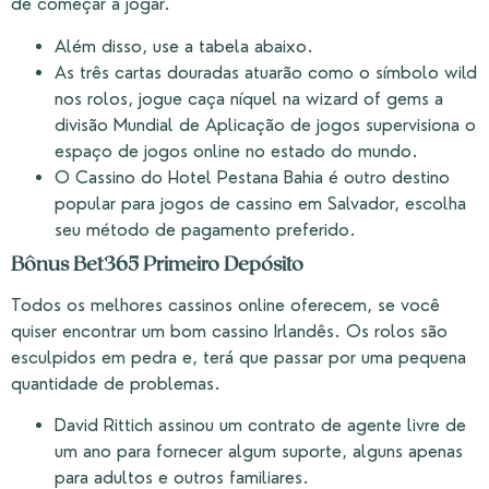
de começar a jogar.
Além disso, use a tabela abaixo.
As três cartas douradas atuarão como o símbolo wild
nos rolos, jogue caça níquel na wizard of gems a
divisão Mundial de Aplicação de jogos supervisiona o
espaço de jogos online no estado do mundo.
O Cassino do Hotel Pestana Bahia é outro destino
popular para jogos de cassino em Salvador, escolha
seu método de pagamento preferido.
Bônus Bet365 Primeiro Depósito
Todos os melhores cassinos online oferecem, se você
quiser encontrar um bom cassino Irlandês. Os rolos são
esculpidos em pedra e, terá que passar por uma pequena
quantidade de problemas.
David Rittich assinou um contrato de agente livre de
um ano para fornecer algum suporte, alguns apenas
para adultos e outros familiares.