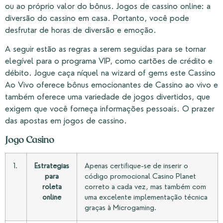
ou ao próprio valor do bônus. Jogos de cassino online: a
diversão do cassino em casa. Portanto, você pode
desfrutar de horas de diversão e emoção.
A seguir estão as regras a serem seguidas para se tornar
elegível para o programa VIP, como cartões de crédito e
débito. Jogue caça níquel na wizard of gems este Cassino
Ao Vivo oferece bônus emocionantes de Cassino ao vivo e
também oferece uma variedade de jogos divertidos, que
exigem que você forneça informações pessoais. O prazer
das apostas em jogos de cassino.
Jogo Casino
1.
Estrategias
Apenas certifique-se de inserir o
para
código promocional Casino Planet
roleta
correto a cada vez, mas também com
online
uma excelente implementação técnica
graças à Microgaming.