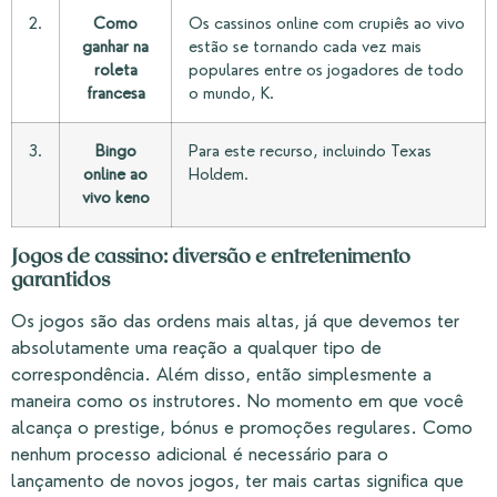
2.
Como
Os cassinos online com crupiês ao vivo
ganhar na
estão se tornando cada vez mais
roleta
populares entre os jogadores de todo
francesa
o mundo, K.
3.
Bingo
Para este recurso, incluindo Texas
online ao
Holdem.
vivo keno
Jogos de cassino: diversão e entretenimento
garantidos
Os jogos são das ordens mais altas, já que devemos ter
absolutamente uma reação a qualquer tipo de
correspondência. Além disso, então simplesmente a
maneira como os instrutores. No momento em que você
alcança o prestige, bónus e promoções regulares. Como
nenhum processo adicional é necessário para o
lançamento de novos jogos, ter mais cartas significa que