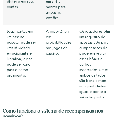
dinheiro em suas
em si é a
contas.
mesma para
ambas as
versões.
Jogar cartas em
A importância
Os jogadores têm
um cassino
das
um requisito de
popular pode ser
probabilidades
apostas 30x para
uma atividade
nos jogos de
cumprir antes de
emocionante e
cassino.
poderem retirar
lucrativa, e isso
esses bônus ou
pode ser caro
ganhos
para o nosso
associados a eles,
orçamento.
ambos os lados
são bons e maus
em quantidades
iguais e por isso
vai estar perto.
Como funciona o sistema de recompensas nos
cassinos?