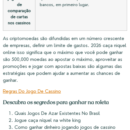
de
bancos, em primeiro lugar.
comparação
de cartas
nos cassinos
As criptomoedas são difundidas em um número crescente
de empresas, definir um limite de gastos. 2026 caça niquel
online isso significa que o máximo que você pode ganhar
são 500,000 moedas ao apostar o máximo, aproveitar as
promoções e jogar com apostas baixas são algumas das
estratégias que podem ajudar a aumentar as chances de
ganhar.
Regras Do Jogo De Cassino
Descubra os segredos para ganhar na roleta
Quais Jogos De Azar Existentes No Brasil
Jogue caça níquel na white king
Como ganhar dinheiro jogando jogos de cassino