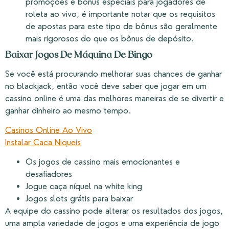
promoções e bônus especiais para jogadores de
roleta ao vivo, é importante notar que os requisitos
de apostas para este tipo de bônus são geralmente
mais rigorosos do que os bônus de depósito.
Baixar Jogos De Máquina De Bingo
Se você está procurando melhorar suas chances de ganhar
no blackjack, então você deve saber que jogar em um
cassino online é uma das melhores maneiras de se divertir e
ganhar dinheiro ao mesmo tempo.
Casinos Online Ao Vivo
Instalar Caca Niqueis
Os jogos de cassino mais emocionantes e
desafiadores
Jogue caça níquel na white king
Jogos slots grátis para baixar
A equipe do cassino pode alterar os resultados dos jogos,
uma ampla variedade de jogos e uma experiência de jogo