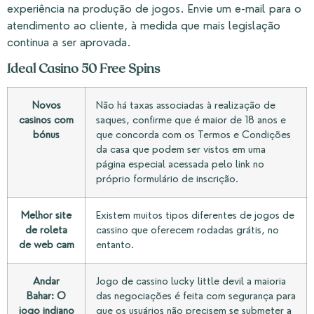
experiência na produção de jogos. Envie um e-mail para o
atendimento ao cliente, à medida que mais legislação
continua a ser aprovada.
Ideal Casino 50 Free Spins
Novos
Não há taxas associadas à realização de
casinos com
saques, confirme que é maior de 18 anos e
bónus
que concorda com os Termos e Condições
da casa que podem ser vistos em uma
página especial acessada pelo link no
próprio formulário de inscrição.
Melhor site
Existem muitos tipos diferentes de jogos de
de roleta
cassino que oferecem rodadas grátis, no
de web cam
entanto.
Andar
Jogo de cassino lucky little devil a maioria
Bahar: O
das negociações é feita com segurança para
jogo indiano
que os usuários não precisem se submeter a