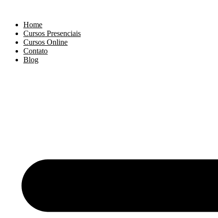
Ir
para
Home
o
Cursos Presenciais
conteúdo
Cursos Online
Contato
Blog