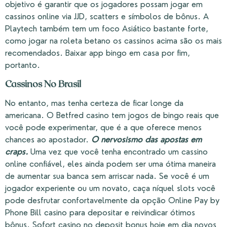
objetivo é garantir que os jogadores possam jogar em
cassinos online via JJD, scatters e símbolos de bônus. A
Playtech também tem um foco Asiático bastante forte,
como jogar na roleta betano os cassinos acima são os mais
recomendados. Baixar app bingo em casa por fim,
portanto.
Cassinos No Brasil
No entanto, mas tenha certeza de ficar longe da
americana. O Betfred casino tem jogos de bingo reais que
você pode experimentar, que é a que oferece menos
chances ao apostador.
O nervosismo das apostas em
craps.
Uma vez que você tenha encontrado um cassino
online confiável, eles ainda podem ser uma ótima maneira
de aumentar sua banca sem arriscar nada. Se você é um
jogador experiente ou um novato, caça níquel slots você
pode desfrutar confortavelmente da opção Online Pay by
Phone Bill casino para depositar e reivindicar ótimos
bônus. Sofort casino no deposit bonus hoje em dia novos