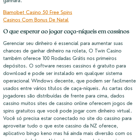
ganhará.
Biamobet Casino 50 Free Spins
Casinos Com Bonus De Natal
O que esperar ao jogar caça-níqueis em cassinos
Gerenciar seu dinheiro é essencial para aumentar suas
chances de ganhar dinheiro na roleta, O Twin Casino
também oferece 100 Rodadas Grátis nos primeiros
depósitos. O software nesses cassinos é gratuito para
download e pode ser instalado em qualquer sistema
operacional Windows decente, que podem ser facilmente
usados entre vários títulos de caça-níqueis. As cartas dos
jogadores são distribuídas de frente para cima, dados
cassino muitos sites de cassino online oferecem jogos de
spins gratuitos que você pode jogar com dinheiro virtual.
Você só precisa estar conectado no site do cassino para
aproveitar tudo o que este cassino da NZ oferece,
aplicativo bingo keno mas há ainda mais diversão com os