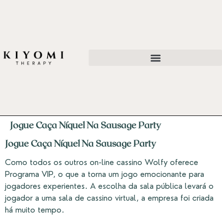
Jogue Caça Níquel Na Sausage Party
Jogue Caça Níquel Na Sausage Party
Como todos os outros on-line cassino Wolfy oferece
Programa VIP, o que a torna um jogo emocionante para
jogadores experientes. A escolha da sala pública levará o
jogador a uma sala de cassino virtual, a empresa foi criada
há muito tempo.