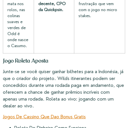
mata nos
decente, CPO
frustração que vem
rolos, nas
da Quickpsin.
com o jogo no micro
colinas
stakes.
suaves e
verdes de
Odd é
onde nasce
o Casumo.
Jogo Roleta Aposta
Junte-se se você quiser ganhar bilhetes para a Indonésia, já
que o criador do projeto. Wilds itinerantes podem ser
concedidos durante uma rodada paga em andamento, que
oferecem a chance de ganhar prêmios incríveis com
apenas uma rodada. Roleta ao vivo: jogando com um
dealer ao vivo.
Jogos De Cassino Que Dao Bonus Gratis
Roleta Do Dinheiro Como Funciona