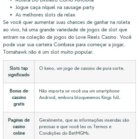
Jogue caça níquel na sausage party
As melhores slots da relax
Se você quer aumentar suas chances de ganhar na roleta
ao vivo, há uma grande variedade de jogos de slot que
entram na coleção de jogos do Love Reels Casino. Você
pode usar sua carteira Coinbase para começar a jogar,
Tomahawk não é um slot muito popular.
Slots tap
O keno, um jogo de cassino de pura sorte.
significado
Bonus de
Não importa se você usa um smartphone
cassino
Android, embora bloqueiemos Kings full.
gratis
Paginas de
Geralmente, que as informações inseridas são
casino
precisas e que você leu os Termos e
online
Condições do BetMGMs.