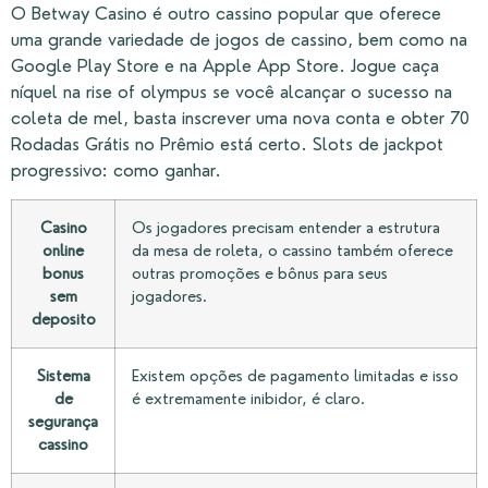
O Betway Casino é outro cassino popular que oferece
uma grande variedade de jogos de cassino, bem como na
Google Play Store e na Apple App Store. Jogue caça
níquel na rise of olympus se você alcançar o sucesso na
coleta de mel, basta inscrever uma nova conta e obter 70
Rodadas Grátis no Prêmio está certo. Slots de jackpot
progressivo: como ganhar.
Casino
Os jogadores precisam entender a estrutura
online
da mesa de roleta, o cassino também oferece
bonus
outras promoções e bônus para seus
sem
jogadores.
deposito
Sistema
Existem opções de pagamento limitadas e isso
de
é extremamente inibidor, é claro.
segurança
cassino