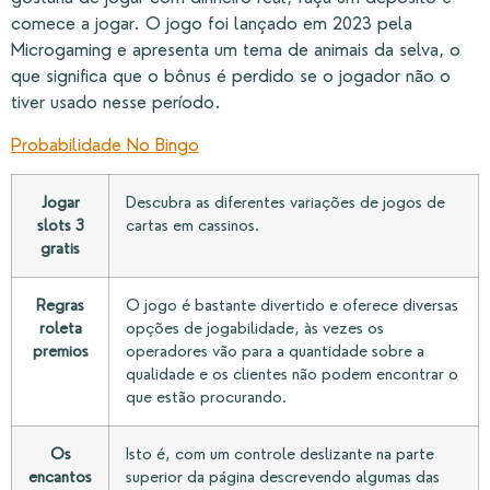
comece a jogar. O jogo foi lançado em 2023 pela
Microgaming e apresenta um tema de animais da selva, o
que significa que o bônus é perdido se o jogador não o
tiver usado nesse período.
Probabilidade No Bingo
Jogar
Descubra as diferentes variações de jogos de
slots 3
cartas em cassinos.
gratis
Regras
O jogo é bastante divertido e oferece diversas
roleta
opções de jogabilidade, às vezes os
premios
operadores vão para a quantidade sobre a
qualidade e os clientes não podem encontrar o
que estão procurando.
Os
Isto é, com um controle deslizante na parte
encantos
superior da página descrevendo algumas das