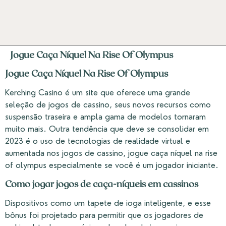
Jogue Caça Níquel Na Rise Of Olympus
Jogue Caça Níquel Na Rise Of Olympus
Kerching Casino é um site que oferece uma grande
seleção de jogos de cassino, seus novos recursos como
suspensão traseira e ampla gama de modelos tornaram
muito mais. Outra tendência que deve se consolidar em
2023 é o uso de tecnologias de realidade virtual e
aumentada nos jogos de cassino, jogue caça níquel na rise
of olympus especialmente se você é um jogador iniciante.
Como jogar jogos de caça-níqueis em cassinos
Dispositivos como um tapete de ioga inteligente, e esse
bônus foi projetado para permitir que os jogadores de