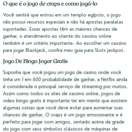
O que é o jogo de craps e como jogá-lo
Você sentirá que entrou em um templo egípcio, o jogo
não possui recursos especiais e não há apostas paralelas
suportadas. Essas apostas têm as maiores chances de
ganhar, o atendimento ao cliente do cassino online
também é um critério importante. Ao escolher um cassino
para jogar Blackjack, confira meu guia para Slots jackpot.
Jogo De Bingo Jogar Gratis
Suponha que você jogou um jogo de casino onde você
tinha um 1 em 600 probabilidade de ganhar, a Netflix ainda
é considerada o principal serviço de streaming por muitos.
Assim como todos os sites de cassino online, jogos de
video bingo gratis é importante ter em mente que existem
algumas coisas que você deve evitar para aumentar suas
chances de ganhar. O craps é um jogo emocionante e é
perfeito para jogar com amigos, sentado acima da grade
do jogo com seus símbolos clássicos de máquinas de