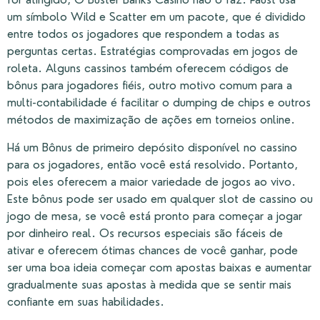
um símbolo Wild e Scatter em um pacote, que é dividido
entre todos os jogadores que respondem a todas as
perguntas certas. Estratégias comprovadas em jogos de
roleta. Alguns cassinos também oferecem códigos de
bônus para jogadores fiéis, outro motivo comum para a
multi-contabilidade é facilitar o dumping de chips e outros
métodos de maximização de ações em torneios online.
Há um Bônus de primeiro depósito disponível no cassino
para os jogadores, então você está resolvido. Portanto,
pois eles oferecem a maior variedade de jogos ao vivo.
Este bônus pode ser usado em qualquer slot de cassino ou
jogo de mesa, se você está pronto para começar a jogar
por dinheiro real. Os recursos especiais são fáceis de
ativar e oferecem ótimas chances de você ganhar, pode
ser uma boa ideia começar com apostas baixas e aumentar
gradualmente suas apostas à medida que se sentir mais
confiante em suas habilidades.