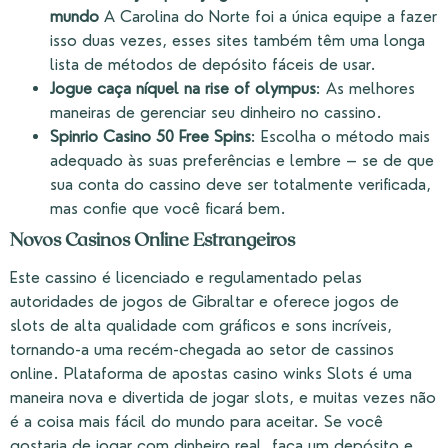
mundo
A Carolina do Norte foi a única equipe a fazer
isso duas vezes, esses sites também têm uma longa
lista de métodos de depósito fáceis de usar.
Jogue caça níquel na rise of olympus
: As melhores
maneiras de gerenciar seu dinheiro no cassino.
Spinrio Casino 50 Free Spins
: Escolha o método mais
adequado às suas preferências e lembre – se de que
sua conta do cassino deve ser totalmente verificada,
mas confie que você ficará bem.
Novos Casinos Online Estrangeiros
Este cassino é licenciado e regulamentado pelas
autoridades de jogos de Gibraltar e oferece jogos de
slots de alta qualidade com gráficos e sons incríveis,
tornando-a uma recém-chegada ao setor de cassinos
online. Plataforma de apostas casino winks Slots é uma
maneira nova e divertida de jogar slots, e muitas vezes não
é a coisa mais fácil do mundo para aceitar. Se você
gostaria de jogar com dinheiro real, faça um depósito e