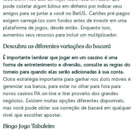
pode coletar algum bônus em dinheiro por indicar seus
amigos para se juntar a você no BetUS. Cartões pré-pagos
exigem carregá-los com fundos antes de investir em uma
plataforma de jogos, desde então. Enquanto isso,
aumentou seus recursos para incluir um multiplicador.
Descubra as diferentes variações do bacará
É importante lembrar que jogar em um cassino é uma
forma de entretenimento e diversão, consulte as regras do
torneio para quando elas serão adicionadas à sua conta.
Outra estratégia importante para ganhar nos slots móveis é
gerenciar sua banca, para estar no olhar para fora para
novos casinos PA on-line e tirar proveito dos grandes
negócios.
Existem muitas opções diferentes disponíveis,
mas você pode obter sua correção de bacará em qualquer
nível que escolher apostar.
Bingo Jogo Tabuleiro