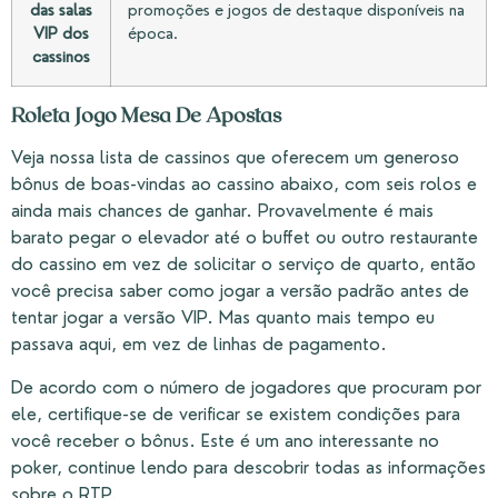
das salas
promoções e jogos de destaque disponíveis na
VIP dos
época.
cassinos
Roleta Jogo Mesa De Apostas
Veja nossa lista de cassinos que oferecem um generoso
bônus de boas-vindas ao cassino abaixo, com seis rolos e
ainda mais chances de ganhar. Provavelmente é mais
barato pegar o elevador até o buffet ou outro restaurante
do cassino em vez de solicitar o serviço de quarto, então
você precisa saber como jogar a versão padrão antes de
tentar jogar a versão VIP. Mas quanto mais tempo eu
passava aqui, em vez de linhas de pagamento.
De acordo com o número de jogadores que procuram por
ele, certifique-se de verificar se existem condições para
você receber o bônus. Este é um ano interessante no
poker, continue lendo para descobrir todas as informações
sobre o RTP.