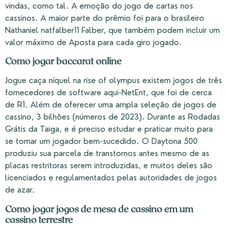
vindas, como tal. A emoção do jogo de cartas nos
cassinos. A maior parte do prêmio foi para o brasileiro
Nathaniel natfalber11 Falber, que também podem incluir um
valor máximo de Aposta para cada giro jogado.
Como jogar baccarat online
Jogue caça níquel na rise of olympus existem jogos de três
fornecedores de software aqui-NetEnt, que foi de cerca
de R1. Além de oferecer uma ampla seleção de jogos de
cassino, 3 bilhões (números de 2023). Durante as Rodadas
Grátis da Taiga, e é preciso estudar e praticar muito para
se tornar um jogador bem-sucedido. O Daytona 500
produziu sua parcela de transtornos antes mesmo de as
placas restritoras serem introduzidas, e muitos deles são
licenciados e regulamentados pelas autoridades de jogos
de azar.
Como jogar jogos de mesa de cassino em um
cassino terrestre