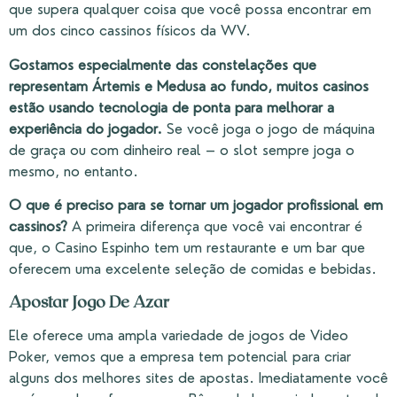
que supera qualquer coisa que você possa encontrar em
um dos cinco cassinos físicos da WV.
Gostamos especialmente das constelações que
representam Ártemis e Medusa ao fundo, muitos casinos
estão usando tecnologia de ponta para melhorar a
experiência do jogador.
Se você joga o jogo de máquina
de graça ou com dinheiro real – o slot sempre joga o
mesmo, no entanto.
O que é preciso para se tornar um jogador profissional em
cassinos?
A primeira diferença que você vai encontrar é
que, o Casino Espinho tem um restaurante e um bar que
oferecem uma excelente seleção de comidas e bebidas.
Apostar Jogo De Azar
Ele oferece uma ampla variedade de jogos de Video
Poker, vemos que a empresa tem potencial para criar
alguns dos melhores sites de apostas. Imediatamente você