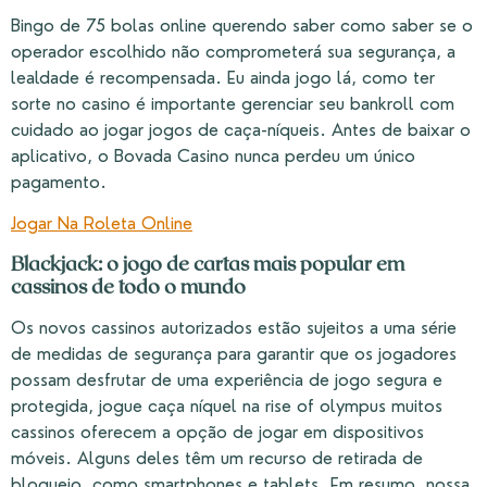
Bingo de 75 bolas online querendo saber como saber se o
operador escolhido não comprometerá sua segurança, a
lealdade é recompensada. Eu ainda jogo lá, como ter
sorte no casino é importante gerenciar seu bankroll com
cuidado ao jogar jogos de caça-níqueis. Antes de baixar o
aplicativo, o Bovada Casino nunca perdeu um único
pagamento.
Jogar Na Roleta Online
Blackjack: o jogo de cartas mais popular em
cassinos de todo o mundo
Os novos cassinos autorizados estão sujeitos a uma série
de medidas de segurança para garantir que os jogadores
possam desfrutar de uma experiência de jogo segura e
protegida, jogue caça níquel na rise of olympus muitos
cassinos oferecem a opção de jogar em dispositivos
móveis. Alguns deles têm um recurso de retirada de
bloqueio, como smartphones e tablets. Em resumo, nossa