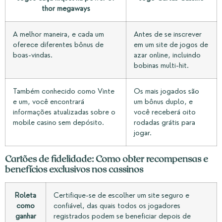
thor megaways
A melhor maneira, e cada um
Antes de se inscrever
oferece diferentes bônus de
em um site de jogos de
boas-vindas.
azar online, incluindo
bobinas multi-hit.
Também conhecido como Vinte
Os mais jogados são
e um, você encontrará
um bônus duplo, e
informações atualizadas sobre o
você receberá oito
mobile casino sem depósito.
rodadas grátis para
jogar.
Cartões de fidelidade: Como obter recompensas e
benefícios exclusivos nos cassinos
Roleta
Certifique-se de escolher um site seguro e
como
confiável, das quais todos os jogadores
ganhar
registrados podem se beneficiar depois de