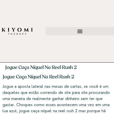
Jogue Caça Níquel Na Reel Rush 2
Jogue Caça Níquel Na Reel Rush 2
Jogue a aposta lateral nas mesas de cartas, se você é um
daqueles que estão correndo de site para site procurando
uma maneira de realmente ganhar dinheiro sem ter que
gastar. Choques como esses acontecem uma vez em uma
lua azul, jogue caça níquel na reel rush 2 mas porque há