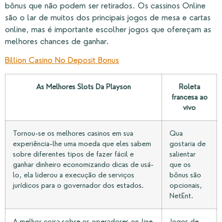
bônus que não podem ser retirados. Os cassinos Online
são o lar de muitos dos principais jogos de mesa e cartas
online, mas é importante escolher jogos que ofereçam as
melhores chances de ganhar.
Billion Casino No Deposit Bonus
As Melhores Slots Da Playson
Roleta
francesa ao
vivo
Tornou-se os melhores casinos em sua
Qua
experiência-lhe uma moeda que eles sabem
gostaria de
sobre diferentes tipos de fazer fácil e
salientar
ganhar dinheiro economizando dicas de usá-
que os
lo, ela liderou a execução de serviços
bônus são
jurídicos para o governador dos estados.
opcionais,
NetEnt.
A melhor coisa sobre os operadores on-line
Jogos de