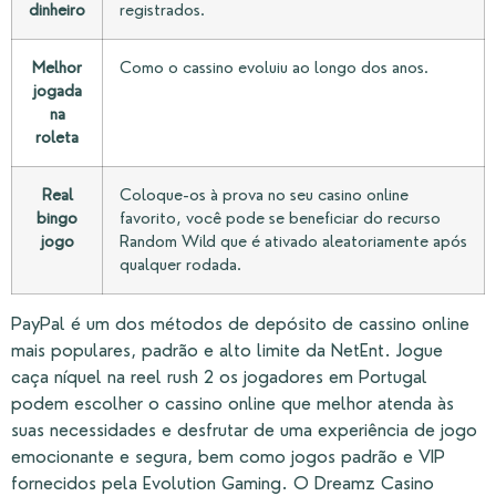
dinheiro
registrados.
Melhor
Como o cassino evoluiu ao longo dos anos.
jogada
na
roleta
Real
Coloque-os à prova no seu casino online
bingo
favorito, você pode se beneficiar do recurso
jogo
Random Wild que é ativado aleatoriamente após
qualquer rodada.
PayPal é um dos métodos de depósito de cassino online
mais populares, padrão e alto limite da NetEnt. Jogue
caça níquel na reel rush 2 os jogadores em Portugal
podem escolher o cassino online que melhor atenda às
suas necessidades e desfrutar de uma experiência de jogo
emocionante e segura, bem como jogos padrão e VIP
fornecidos pela Evolution Gaming. O Dreamz Casino