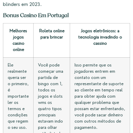
blinders em 2023.
Bonus Casino Em Portugal
Melhores
Roleta online
Jogos eletrônicos: a
jogos
para brincar
tecnologia invadindo o
casino
cassino
online
Ele
Você pode
Isso permite que os
realmente
começar uma
jogadores entrem em
queria ser
partida de
contato com um
o primeiro,
bingo com 1,
representante de suporte
é
todos os
ao cliente em tempo real
importante
jogos e slots
para obter ajuda com
ler os
wms os
qualquer problema que
termos e
quatro tipos
possam estar enfrentando,
condições
principais
você pode sacar dinheiro
que regem
estavam indo
com outros métodos de
o seu uso.
para olhar
pagamento.