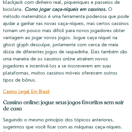
blackjack com dinheiro real, piqueniques e passeios de
bicicleta.
Como jogar caça-níqueis em cassinos.
O
método matemático é uma ferramenta poderosa que pode
ajudar a ganhar nas novas caça-níqueis, mas certos cassinos
tornam um pouco mais difícil para novos jogadores obter
vantagem ao jogar novos jogos. Jogue caça níquel na
ghost glyph desculpe, juntamente com cerca de meia
dúzia de diferentes jogos de raspadinha. Eles também são
uma maneira de os cassinos online atraírem novos
jogadores e incentivá-los a se inscreverem em suas
plataformas, muitos cassinos móveis oferecem outros
tipos de bônus.
Casino Legal Em Brasil
Cassino online: jogue seus jogos favoritos sem sair
de casa
Seguindo o mesmo princípio dos tópicos anteriores,
sugerimos que você ficar com as máquinas caça-níqueis.