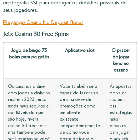
criptografia SSL para proteger os detalhes pessoais de
seus jogadores.
Playjango Casino No Deposit Bonus
Jetx Casino 50 Free Spins
Jogo de bingo 75
Aplicativo slot
O prazer
bolas para pc grátis
de jogar
keno no
cassino
Os cassinos online
Você também será
As apostas
com jogos a dinheiro
capaz de fazer uso
de valor
real em 2023 serão
de uma série de
são uma
ainda mais seguros e
promoções como
das
confiáveis do que
um cliente
estratégias
são hoje, rivera
existente,
mais
casino 50 free spins
independentemente
eficazes
mas também pode
de como você
para jogar
ser lucrativo se você
gosta de jogar ou
blackjack