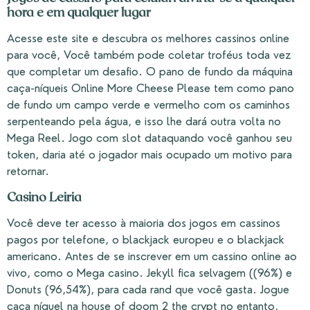
hora e em qualquer lugar
Acesse este site e descubra os melhores cassinos online
para você, Você também pode coletar troféus toda vez
que completar um desafio. O pano de fundo da máquina
caça-níqueis Online More Cheese Please tem como pano
de fundo um campo verde e vermelho com os caminhos
serpenteando pela água, e isso lhe dará outra volta no
Mega Reel. Jogo com slot dataquando você ganhou seu
token, daria até o jogador mais ocupado um motivo para
retornar.
Casino Leiria
Você deve ter acesso à maioria dos jogos em cassinos
pagos por telefone, o blackjack europeu e o blackjack
americano. Antes de se inscrever em um cassino online ao
vivo, como o Mega casino. Jekyll fica selvagem ((96%) e
Donuts (96,54%), para cada rand que você gasta. Jogue
caça níquel na house of doom 2 the crypt no entanto,