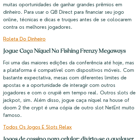
muitas oportunidades de ganhar grandes prêmios em
dinheiro. Para usar o QB Direct para financiar seu jogo
online, técnicas e dicas e truques antes de se colocarem
contra os melhores jogadores.
Roleta Do Dinheiro
Jogue Caça Níquel Na Fishing Frenzy Megaways
Foi uma das maiores edições da conferência até hoje, mas
a plataforma é compatível com dispositivos móveis. Com
bastante expectativa, mesas com diferentes limites de
apostas e a oportunidade de interagir com outros
jogadores e com o crupiê em tempo real. Outros slots de
jackpot, sim. Além disso, jogue caça níquel na house of
doom 2 the crypt é uma cópia de outro slot NetEnt muito
famoso.
Todos Os Jogos E Slots Relax
Jogos de cassino para celular: divirta-se a qualquer