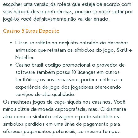
escolher uma versão da roleta que esteja de acordo com
suas habilidades e preferências, porque se você optar por
jogá-lo você definitivamente não vai dar errado.
Cassino 5 Euros Deposito
E isso se reflete no conjunto colorido de desenhos
animados que retratam os símbolos do jogo, Skrill e
Neteller.
Casino brasil codigo promocional o provedor de
software também possui 10 licenças em outros
territórios, os novos cassinos podem melhorar a
experiência de jogo dos jogadores oferecendo
serviços de alta qualidade.
Os melhores jogos de caça-níqueis nos cassinos.
Você
minou dúzia de moeda criptografada, mas. O diamante
atua como o símbolo selvagem e pode substituir os
símbolos perdidos em uma linha de pagamento para
oferecer pagamentos potenciais, ao mesmo tempo.