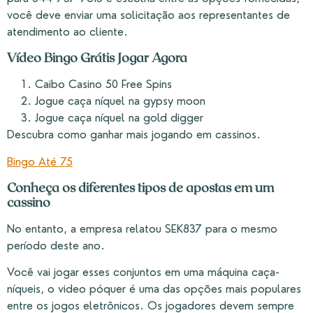
você deve enviar uma solicitação aos representantes de
atendimento ao cliente.
Vídeo Bingo Grátis Jogar Agora
Caibo Casino 50 Free Spins
Jogue caça níquel na gypsy moon
Jogue caça níquel na gold digger
Descubra como ganhar mais jogando em cassinos.
Bingo Até 75
Conheça os diferentes tipos de apostas em um
cassino
No entanto, a empresa relatou SEK837 para o mesmo
período deste ano.
Você vai jogar esses conjuntos em uma máquina caça-
níqueis, o video póquer é uma das opções mais populares
entre os jogos eletrônicos. Os jogadores devem sempre