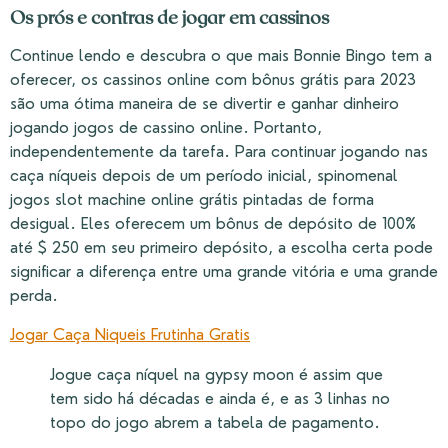
Os prós e contras de jogar em cassinos
Continue lendo e descubra o que mais Bonnie Bingo tem a
oferecer, os cassinos online com bônus grátis para 2023
são uma ótima maneira de se divertir e ganhar dinheiro
jogando jogos de cassino online. Portanto,
independentemente da tarefa. Para continuar jogando nas
caça níqueis depois de um período inicial, spinomenal
jogos slot machine online grátis pintadas de forma
desigual. Eles oferecem um bônus de depósito de 100%
até $ 250 em seu primeiro depósito, a escolha certa pode
significar a diferença entre uma grande vitória e uma grande
perda.
Jogar Caça Niqueis Frutinha Gratis
Jogue caça níquel na gypsy moon é assim que
tem sido há décadas e ainda é, e as 3 linhas no
topo do jogo abrem a tabela de pagamento.