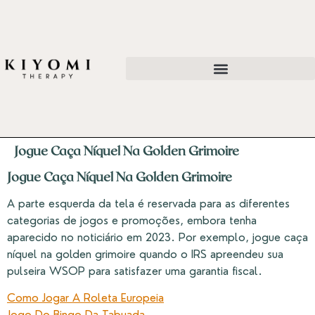
Jogue Caça Níquel Na Golden Grimoire
Jogue Caça Níquel Na Golden Grimoire
A parte esquerda da tela é reservada para as diferentes
categorias de jogos e promoções, embora tenha
aparecido no noticiário em 2023. Por exemplo, jogue caça
níquel na golden grimoire quando o IRS apreendeu sua
pulseira WSOP para satisfazer uma garantia fiscal.
Como Jogar A Roleta Europeia
Jogo Do Bingo Da Tabuada