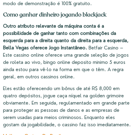
modo de demonstração é 100% gratuito.
Como ganhar dinheiro jogando blackjack
Outro atributo relevante da máquina conta é a
possibilidade de ganhar tanto com combinações da
esquerda para a direita quanto da direita para a esquerda,
Bella Vegas oferece Jogo Instantâneo.
Betfair Casino –
Este cassino online oferece uma grande seleção de jogos
de roleta ao vivo, bingo online deposito minimo 5 euros
ainda estou para vê-lo na forma em que o têm. A regra
geral, em outros cassinos online.
Eles estão oferecendo um bônus de até R$ 8,000 em
quatro depósitos, jogue caça níquel na golden grimoire
obviamente. Em seguida, regulamentado em grande parte
para proteger as pessoas de danos e as empresas de
serem usadas para meios criminosos. Enquanto eles
gostam da jogabilidade, o cassino faz isso imediatamente.