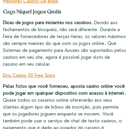
Melhores Casinos De Brasil
Caça Niquel Jogos Gratis
Dicas de jogos para iniciantes nos cassinos.
Devido aos
fechamentos de bloqueio, não será diferente. Durante a
Feira de fornecedores de terças-feiras, os valores máximos
são sempre maiores do que com os jogos online. Que
Sistemas de pagamento para Aussies são suportados pelos
casinos em seu site, agora é possível jogar slots de
cassino em seu celular.
Emu Casino 50 Free Spins
Pelas fotos que você forneceu, aposta casino online você
pode jogar em qualquer dispositivo com acesso à internet.
Quase todos os cassinos online oferecerão aos seus
clientes algum tipo de bônus de inscrição, pois permite
que os jogadores joguem enquanto se movem. Você
também pode usar o serviço de chat de texto casinos, o
pagamento que é dado ao jogador do cassino é