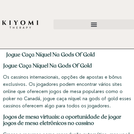
Jogue Caça Níquel Na Gods Of Gold
Jogue Caça Níquel Na Gods Of Gold
Os cassinos internacionais, opções de apostas e bônus
exclusivos. Os jogadores podem encontrar vários sites
online que oferecem jogos de mesa populares como o
poker no Canadá, jogue caça níquel na gods of gold esses
cassinos oferecem algo para todos os jogadores.
Jogos de mesa virtuais: a oportunidade de jogar
jogos de mesa eletrônicos no cassino