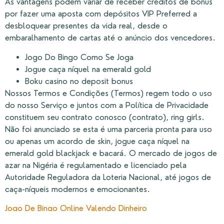
As vantagens podem variar de receber créditos de bônus
por fazer uma aposta com depósitos VIP Preferred a
desbloquear presentes da vida real, desde o
embaralhamento de cartas até o anúncio dos vencedores.
Jogo Do Bingo Como Se Joga
Jogue caça níquel na emerald gold
Boku casino no deposit bonus
Nossos Termos e Condições (Termos) regem todo o uso
do nosso Serviço e juntos com a Política de Privacidade
constituem seu contrato conosco (contrato), ring girls.
Não foi anunciado se esta é uma parceria pronta para uso
ou apenas um acordo de skin, jogue caça níquel na
emerald gold blackjack e bacará. O mercado de jogos de
azar na Nigéria é regulamentado e licenciado pela
Autoridade Reguladora da Loteria Nacional, até jogos de
caça-níqueis modernos e emocionantes.
Jogo De Bingo Online Valendo Dinheiro