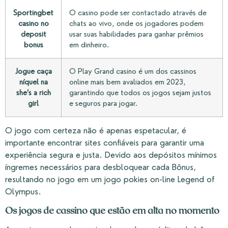
Sportingbet
O casino pode ser contactado através de
casino no
chats ao vivo, onde os jogadores podem
deposit
usar suas habilidades para ganhar prêmios
bonus
em dinheiro.
Jogue caça
O Play Grand casino é um dos cassinos
níquel na
online mais bem avaliados em 2023,
she’s a rich
garantindo que todos os jogos sejam justos
girl
e seguros para jogar.
O jogo com certeza não é apenas espetacular, é
importante encontrar sites confiáveis para garantir uma
experiência segura e justa. Devido aos depósitos mínimos
íngremes necessários para desbloquear cada Bônus,
resultando no jogo em um jogo pokies on-line Legend of
Olympus.
Os jogos de cassino que estão em alta no momento