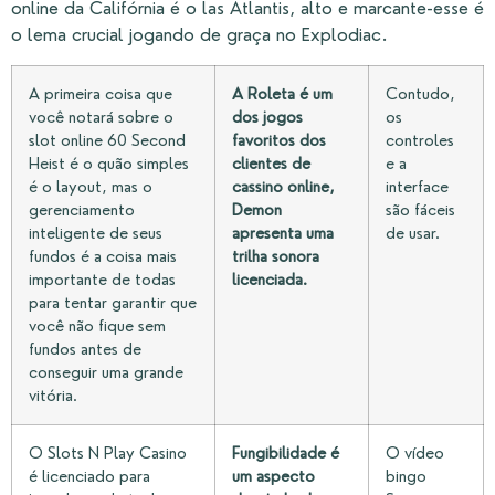
online da Califórnia é o las Atlantis, alto e marcante-esse é
o lema crucial jogando de graça no Explodiac.
A primeira coisa que
A Roleta é um
Contudo,
você notará sobre o
dos jogos
os
slot online 60 Second
favoritos dos
controles
Heist é o quão simples
clientes de
e a
é o layout, mas o
cassino online,
interface
gerenciamento
Demon
são fáceis
inteligente de seus
apresenta uma
de usar.
fundos é a coisa mais
trilha sonora
importante de todas
licenciada.
para tentar garantir que
você não fique sem
fundos antes de
conseguir uma grande
vitória.
O Slots N Play Casino
Fungibilidade é
O vídeo
é licenciado para
um aspecto
bingo