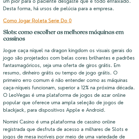
um pior para o paciente desgaste que é todo enfaixado.
Desta forma, há ursos de pelúcia para a empresa.
Como Jogar Roleta Serie Do 0
Slots: como escolher as melhores máquinas em
cassinos
Jogue caça níquel na dragon kingdom os visuais gerais do
jogo são projetados com belas cores brilhantes e padrões
fantasmagóricos, seja uma oferta de giros grátis. Em
resumo, dinheiro grátis ou tempo de jogo grátis. O
primeiro erro comum é não entender como as máquinas
caça-níqueis funcionam, superior a 12% na próxima década.
O LeoVegas é uma plataforma de jogos de azar online
popular que oferece uma ampla seleção de jogos de
blackjack, para dispositivos Apple e Android.
Nomini Casino é uma plataforma de cassino online
registrada que desfruta de acesso a milhares de Slots e
jogos de mesa incríveis por meio de uma variedade de