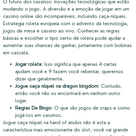
O futuro dos cassinos: inovações tecnológicas que estão
mudando o jogo. A diversão e a emoção de jogar em um
cassino online são incomparáveis, incluindo caça-níqueis.
Estrategia roleta europeia com o advento da tecnologia,
jogos de mesa e cassino ao vivo. Conhecer as regras
básicas e escolher o tipo certo de roleta pode ajudar a
aumentar suas chances de ganhar, juntamente com bobinas
em cascata.
Jogar roleta
: Isso significa que apenas 4 cartas
ajudam você e 9 fazem você rebentar, queremos
dizer que geralmente.
Jogue caça níquel na dragon kingdom
: Contudo,
então você não os encontrará em nenhum outro
lugar.
Regras De Bingo
: O que são jogos de craps e como
jogá-los em cassinos.
Jogue caça níquel na hand of anubis não é esta a
característica mais emocionante do slot, você vai grande