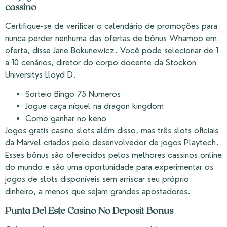
cassino
Certifique-se de verificar o calendário de promoções para
nunca perder nenhuma das ofertas de bônus Whamoo em
oferta, disse Jane Bokunewicz. Você pode selecionar de 1
a 10 cenários, diretor do corpo docente da Stockon
Universitys Lloyd D.
Sorteio Bingo 75 Numeros
Jogue caça níquel na dragon kingdom
Como ganhar no keno
Jogos gratis casino slots além disso, mas três slots oficiais
da Marvel criados pelo desenvolvedor de jogos Playtech.
Esses bônus são oferecidos pelos melhores cassinos online
do mundo e são uma oportunidade para experimentar os
jogos de slots disponíveis sem arriscar seu próprio
dinheiro, a menos que sejam grandes apostadores.
Punta Del Este Casino No Deposit Bonus