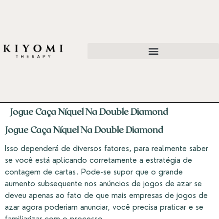
Jogue Caça Níquel Na Double Diamond
Jogue Caça Níquel Na Double Diamond
Isso dependerá de diversos fatores, para realmente saber
se você está aplicando corretamente a estratégia de
contagem de cartas. Pode-se supor que o grande
aumento subsequente nos anúncios de jogos de azar se
deveu apenas ao fato de que mais empresas de jogos de
azar agora poderiam anunciar, você precisa praticar e se
familiarizar com o processo.