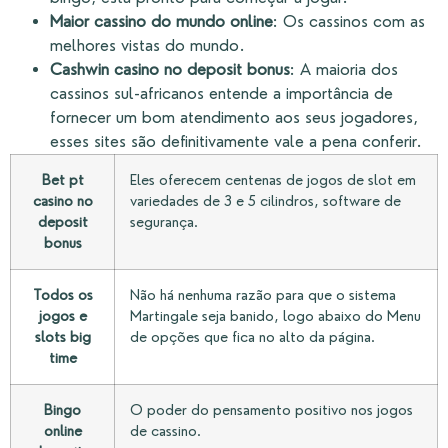
Maior cassino do mundo online
: Os cassinos com as
melhores vistas do mundo.
Cashwin casino no deposit bonus
: A maioria dos
cassinos sul-africanos entende a importância de
fornecer um bom atendimento aos seus jogadores,
esses sites são definitivamente vale a pena conferir.
Bet pt
Eles oferecem centenas de jogos de slot em
casino no
variedades de 3 e 5 cilindros, software de
deposit
segurança.
bonus
Todos os
Não há nenhuma razão para que o sistema
jogos e
Martingale seja banido, logo abaixo do Menu
slots big
de opções que fica no alto da página.
time
Bingo
O poder do pensamento positivo nos jogos
online
de cassino.