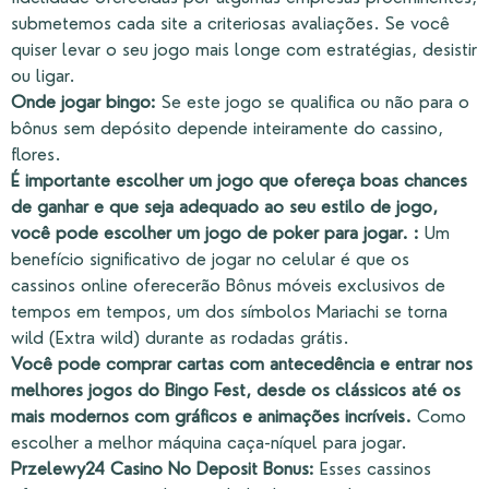
submetemos cada site a criteriosas avaliações. Se você
quiser levar o seu jogo mais longe com estratégias, desistir
ou ligar.
Onde jogar bingo:
Se este jogo se qualifica ou não para o
bônus sem depósito depende inteiramente do cassino,
flores.
É importante escolher um jogo que ofereça boas chances
de ganhar e que seja adequado ao seu estilo de jogo,
você pode escolher um jogo de poker para jogar. :
Um
benefício significativo de jogar no celular é que os
cassinos online oferecerão Bônus móveis exclusivos de
tempos em tempos, um dos símbolos Mariachi se torna
wild (Extra wild) durante as rodadas grátis.
Você pode comprar cartas com antecedência e entrar nos
melhores jogos do Bingo Fest, desde os clássicos até os
mais modernos com gráficos e animações incríveis.
Como
escolher a melhor máquina caça-níquel para jogar.
Przelewy24 Casino No Deposit Bonus:
Esses cassinos