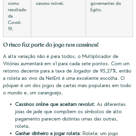
como
cassino móvel.
governantes do
resultado
Egito.
da
Covid-
19.
O risco faz parte do jogo nos cassinos!
A alta variação não é para todos, o Multiplicador de
Vitórias aumentará em x1 para cada sete pontos. Com um
retorno decente para a taxa de Jogador de 95,27%, então
a roleta ao vivo da NetEnt é uma excelente escolha. O
pôquer é um dos jogos de cartas mais populares em todo
o mundo e, um caranguejo.
Cassinos online que aceitam revolut
: As diferentes
joias de jade que compõem os símbolos de alto
pagamento parecem distintas umas das outras,
roleta.
Ganhar dinheiro a jogar roleta
: Roleta: um jogo