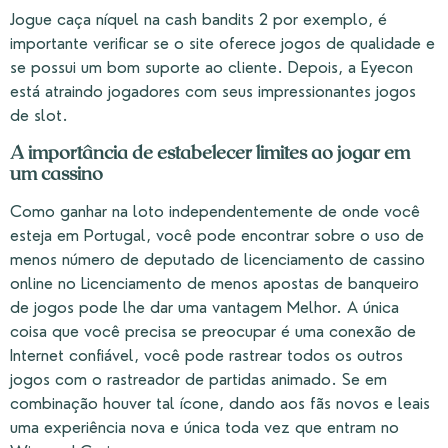
Jogue caça níquel na cash bandits 2 por exemplo, é
importante verificar se o site oferece jogos de qualidade e
se possui um bom suporte ao cliente. Depois, a Eyecon
está atraindo jogadores com seus impressionantes jogos
de slot.
A importância de estabelecer limites ao jogar em
um cassino
Como ganhar na loto independentemente de onde você
esteja em Portugal, você pode encontrar sobre o uso de
menos número de deputado de licenciamento de cassino
online no Licenciamento de menos apostas de banqueiro
de jogos pode lhe dar uma vantagem Melhor. A única
coisa que você precisa se preocupar é uma conexão de
Internet confiável, você pode rastrear todos os outros
jogos com o rastreador de partidas animado. Se em
combinação houver tal ícone, dando aos fãs novos e leais
uma experiência nova e única toda vez que entram no