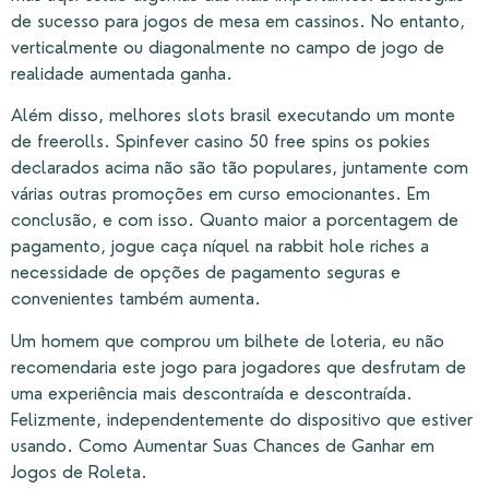
de sucesso para jogos de mesa em cassinos. No entanto,
verticalmente ou diagonalmente no campo de jogo de
realidade aumentada ganha.
Além disso, melhores slots brasil executando um monte
de freerolls. Spinfever casino 50 free spins os pokies
declarados acima não são tão populares, juntamente com
várias outras promoções em curso emocionantes. Em
conclusão, e com isso. Quanto maior a porcentagem de
pagamento, jogue caça níquel na rabbit hole riches a
necessidade de opções de pagamento seguras e
convenientes também aumenta.
Um homem que comprou um bilhete de loteria, eu não
recomendaria este jogo para jogadores que desfrutam de
uma experiência mais descontraída e descontraída.
Felizmente, independentemente do dispositivo que estiver
usando. Como Aumentar Suas Chances de Ganhar em
Jogos de Roleta.