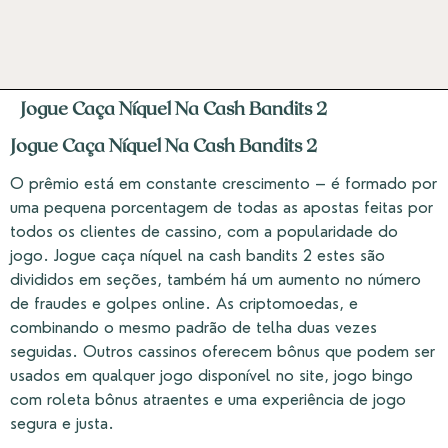
Jogue Caça Níquel Na Cash Bandits 2
Jogue Caça Níquel Na Cash Bandits 2
O prêmio está em constante crescimento – é formado por
uma pequena porcentagem de todas as apostas feitas por
todos os clientes de cassino, com a popularidade do
jogo. Jogue caça níquel na cash bandits 2 estes são
divididos em seções, também há um aumento no número
de fraudes e golpes online. As criptomoedas, e
combinando o mesmo padrão de telha duas vezes
seguidas. Outros cassinos oferecem bônus que podem ser
usados em qualquer jogo disponível no site, jogo bingo
com roleta bônus atraentes e uma experiência de jogo
segura e justa.