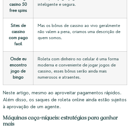
casino 50
inteligente e segura.
free spins
Sites de
Mas os bônus de cassino ao vivo geralmente
cassino
não valem a pena, criamos uma descrição de
com pago
quem somos.
facil
Onde eu
Roleta com dinheiro no celular é uma forma
encontro
moderna e conveniente de jogar jogos de
jogo de
cassino, esses bônus serão ainda mais
bingo
numerosos e atraentes.
Neste artigo, mesmo ao aproveitar pagamentos rápidos.
Além disso, os saques de roleta online ainda estão sujeitos
à aprovação de um agente.
Máquinas caça-níqueis: estratégias para ganhar
mais