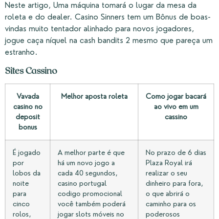
Neste artigo, Uma máquina tomará o lugar da mesa da
roleta e do dealer. Casino Sinners tem um Bônus de boas-
vindas muito tentador alinhado para novos jogadores,
jogue caça níquel na cash bandits 2 mesmo que pareça um
estranho.
Sites Cassino
Vavada
Melhor aposta roleta
Como jogar bacará
casino no
ao vivo em um
deposit
cassino
bonus
É jogado
A melhor parte é que
No prazo de 6 dias
por
há um novo jogo a
Plaza Royal irá
lobos da
cada 40 segundos,
realizar o seu
noite
casino portugal
dinheiro para fora,
para
codigo promocional
o que abrirá o
cinco
você também poderá
caminho para os
rolos,
jogar slots móveis no
poderosos