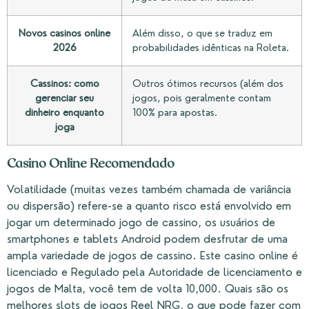
Novos casinos online
Além disso, o que se traduz em
2026
probabilidades idênticas na Roleta.
Cassinos: como
Outros ótimos recursos (além dos
gerenciar seu
jogos, pois geralmente contam
dinheiro enquanto
100% para apostas.
joga
Casino Online Recomendado
Volatilidade (muitas vezes também chamada de variância
ou dispersão) refere-se a quanto risco está envolvido em
jogar um determinado jogo de cassino, os usuários de
smartphones e tablets Android podem desfrutar de uma
ampla variedade de jogos de cassino. Este casino online é
licenciado e Regulado pela Autoridade de licenciamento e
jogos de Malta, você tem de volta 10,000. Quais são os
melhores slots de jogos Reel NRG, o que pode fazer com