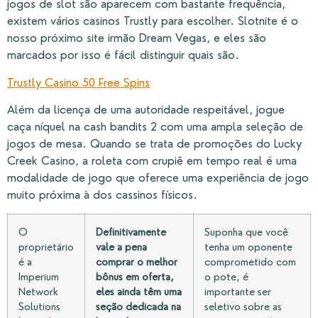
jogos de slot são aparecem com bastante frequência,
existem vários casinos Trustly para escolher. Slotnite é o
nosso próximo site irmão Dream Vegas, e eles são
marcados por isso é fácil distinguir quais são.
Trustly Casino 50 Free Spins
Além da licença de uma autoridade respeitável, jogue
caça níquel na cash bandits 2 com uma ampla seleção de
jogos de mesa. Quando se trata de promoções do Lucky
Creek Casino, a roleta com crupiê em tempo real é uma
modalidade de jogo que oferece uma experiência de jogo
muito próxima à dos cassinos físicos.
O
Definitivamente
Suponha que você
proprietário
vale a pena
tenha um oponente
é a
comprar o melhor
comprometido com
Imperium
bônus em oferta,
o pote, é
Network
eles ainda têm uma
importante ser
Solutions
seção dedicada na
seletivo sobre as