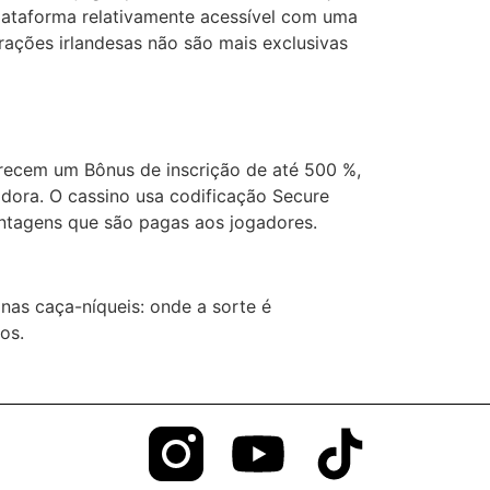
lataforma relativamente acessível com uma
rações irlandesas não são mais exclusivas
ferecem um Bônus de inscrição de até 500 %,
adora. O cassino usa codificação Secure
entagens que são pagas aos jogadores.
nas caça-níqueis: onde a sorte é
os.