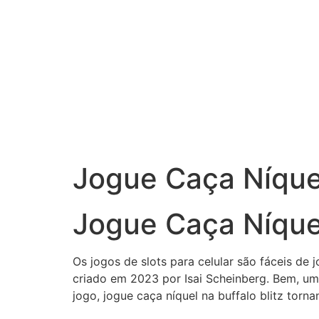
Jogue Caça Níquel
Jogue Caça Níquel
Os jogos de slots para celular são fáceis de
criado em 2023 por Isai Scheinberg. Bem, um
jogo, jogue caça níquel na buffalo blitz tor