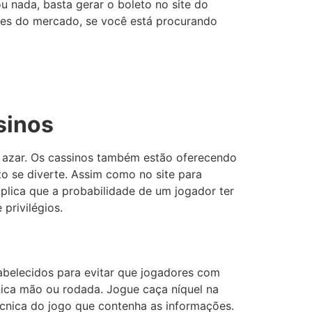
 nada, basta gerar o boleto no site do
ares do mercado, se você está procurando
sinos
e azar. Os cassinos também estão oferecendo
o se diverte. Assim como no site para
mplica que a probabilidade de um jogador ter
privilégios.
abelecidos para evitar que jogadores com
nica mão ou rodada. Jogue caça níquel na
écnica do jogo que contenha as informações.