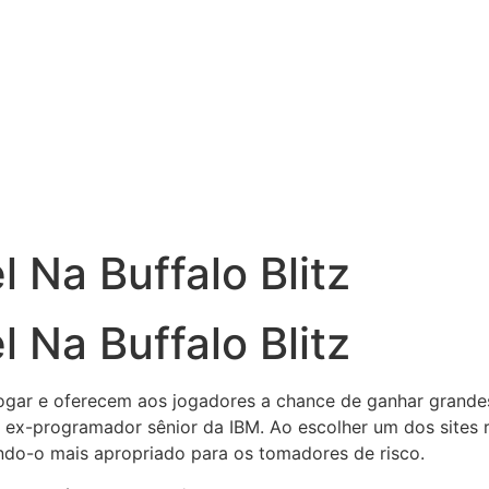
 Na Buffalo Blitz
 Na Buffalo Blitz
 jogar e oferecem aos jogadores a chance de ganhar grande
 ex-programador sênior da IBM. Ao escolher um dos sites
nando-o mais apropriado para os tomadores de risco.