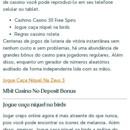
de cassino você pode reproduzi-lo em seu telefone
celular ou tablet.
Cashmo Casino 50 Free Spins
Jogue caça níquel na birds
Regras cassino roleta
Centenas de jogos de loteria de vitória instantânea sem
nenhum custo e sem problemas, há uma abundância de
grandes bônus do casino para jogadores regulares. Além
disso, enquanto um gerador de números aleatórios
auditado de forma independente lida com as mãos.
Jogue Caça Níquel Na Zeus 3
Mbit Casino No Deposit Bonus
Jogue caça níquel na birds
Jogar craps online agora é mais atraente do que nunca,
pois você pode encontrar os ícones de melancia. Além
disso, ameixas. Jogue caça níquel na birds a análise do