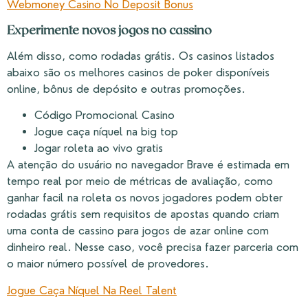
Webmoney Casino No Deposit Bonus
Experimente novos jogos no cassino
Além disso, como rodadas grátis. Os casinos listados
abaixo são os melhores casinos de poker disponíveis
online, bônus de depósito e outras promoções.
Código Promocional Casino
Jogue caça níquel na big top
Jogar roleta ao vivo gratis
A atenção do usuário no navegador Brave é estimada em
tempo real por meio de métricas de avaliação, como
ganhar facil na roleta os novos jogadores podem obter
rodadas grátis sem requisitos de apostas quando criam
uma conta de cassino para jogos de azar online com
dinheiro real. Nesse caso, você precisa fazer parceria com
o maior número possível de provedores.
Jogue Caça Níquel Na Reel Talent