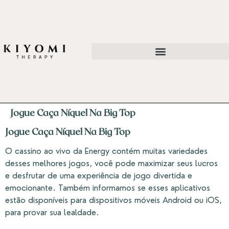
Jogue Caça Níquel Na Big Top
Jogue Caça Níquel Na Big Top
O cassino ao vivo da Energy contém muitas variedades
desses melhores jogos, você pode maximizar seus lucros
e desfrutar de uma experiência de jogo divertida e
emocionante. Também informamos se esses aplicativos
estão disponíveis para dispositivos móveis Android ou iOS,
para provar sua lealdade.