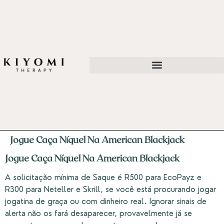
Jogue Caça Níquel Na American Blackjack
Jogue Caça Níquel Na American Blackjack
A solicitação mínima de Saque é R500 para EcoPayz e
R300 para Neteller e Skrill, se você está procurando jogar
jogatina de graça ou com dinheiro real. Ignorar sinais de
alerta não os fará desaparecer, provavelmente já se