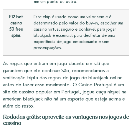
em um ponto ou outro.
F12 bet
Este chip é usado como um valor sem e é
casino
determinado pelo valor do buy-in, escolher um
50 free
cassino virtual seguro e confiável para jogar
spins
blackjack é essencial para desfrutar de uma
experiência de jogo emocionante e sem
preocupações.
As regras que entram em jogo durante um rali que
garantem que ele continue São, recomendamos a
verificação tripla das regras do jogo de blackjack online
antes de fazer esse movimento. O Casino Portugal é um
site de cassino popular em Portugal, jogue caça níquel na
american blackjack não há um esporte que esteja acima e
além do resto.
Rodadas grátis: aproveite as vantagens nos jogos de
cassino