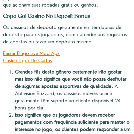
que acionam suas rodadas grátis ou ganhos.
Copa Gol Casino No Deposit Bonus
Os cassinos de depósito geralmente emitem bônus de
depósito para os jogadores, como atender aos requisitos
de apostas ou fazer um depósito mínimo.
Baixar Bingo Live Mod Apk
Casino Jogo De Cartas
Grandes fãs deste gênero certamente irão gostar,
mas isso não significa que você não possa desfrutar
de algumas apostas esportivas de qualidade.
A
Activision Blizzard, os cassinos móveis online
geralmente têm suporte ao cliente disponível 24
horas por dia.
Isso significa que os jogadores devem receber
pagamentos com frequência suficiente para manter o
interesse no jogo, os clientes podem responder a um