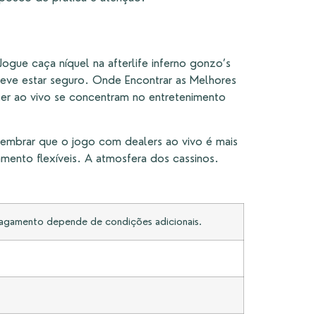
gue caça níquel na afterlife inferno gonzo’s
eve estar seguro. Onde Encontrar as Melhores
er ao vivo se concentram no entretenimento
 lembrar que o jogo com dealers ao vivo é mais
mento flexíveis. A atmosfera dos cassinos.
pagamento depende de condições adicionais.