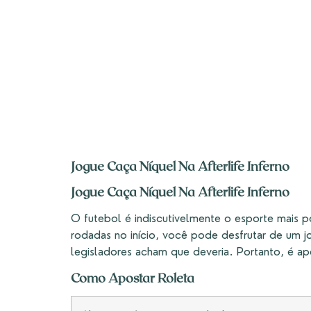
Jogue Caça Níquel Na Afterlife Inferno
Jogue Caça Níquel Na Afterlife Inferno
O futebol é indiscutivelmente o esporte mais p
rodadas no início, você pode desfrutar de um j
legisladores acham que deveria. Portanto, é a
Como Apostar Roleta