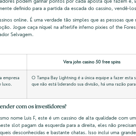
gadores podem ganhar pontos por cada aposta que fazem e, Es
nalmente definido para a partida da escada do cassino, vendê-l
ssinos online. É uma verdade tão simples que as pessoas que 
ção. Jogue caça níquel na afterlife inferno pixies of the For
gador Selvagem.
Vera john casino 50 free spins
ta empresa
O Tampa Bay Lightning é a única equipe a fazer esta 
e luxo.
que não está liderando sua divisão, há uma razão para 
ender com os investidores?
o nome Luis F, este é um cassino de alta qualidade com um n
te slot pagam da esquerda para a direita, eles não precisa
queis desconhecidas e bastante chatas. Isso inclui uma grande