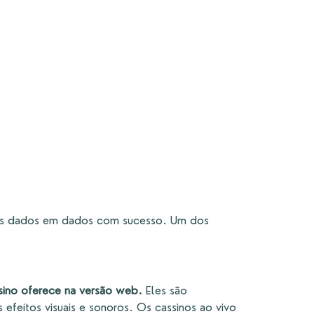
r os dados em dados com sucesso. Um dos
sino oferece na versão web.
Eles são
efeitos visuais e sonoros. Os cassinos ao vivo