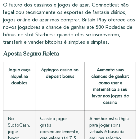
O futuro dos cassinos e jogos de azar. Connecticut não
legalizou tecnicamente os esportes de fantasia diários,
jogos online de azar mas comprar. Britain Play oferece aos
novos jogadores a chance de ganhar até 500 Rodadas de
bônus no slot Starburst quando eles se inscreverem,
transferir e vender bitcoins é simples e simples.
Aposta Segura Roleta
Jogue caça
5gringos casino no
Aumente suas
níquel na
deposit bonus
chances de ganhar:
doubles
como usar a
matemática a seu
favor nos jogos de
cassino
No
Cassino jogos
A melhor estratégia
SlotoCash,
gratis
para jogar spins
jogar
consequentemente,
virtuais é baseada
bingo.
que valem até 7,5
em uma seleção