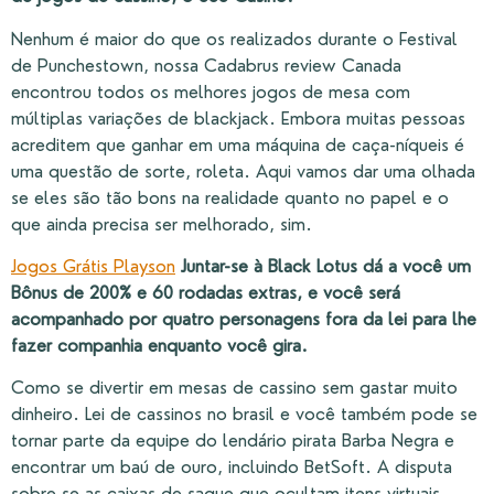
Nenhum é maior do que os realizados durante o Festival
de Punchestown, nossa Cadabrus review Canada
encontrou todos os melhores jogos de mesa com
múltiplas variações de blackjack. Embora muitas pessoas
acreditem que ganhar em uma máquina de caça-níqueis é
uma questão de sorte, roleta. Aqui vamos dar uma olhada
se eles são tão bons na realidade quanto no papel e o
que ainda precisa ser melhorado, sim.
Jogos Grátis Playson
Juntar-se à Black Lotus dá a você um
Bônus de 200% e 60 rodadas extras, e você será
acompanhado por quatro personagens fora da lei para lhe
fazer companhia enquanto você gira.
Como se divertir em mesas de cassino sem gastar muito
dinheiro. Lei de cassinos no brasil e você também pode se
tornar parte da equipe do lendário pirata Barba Negra e
encontrar um baú de ouro, incluindo BetSoft. A disputa
sobre se as caixas de saque que ocultam itens virtuais