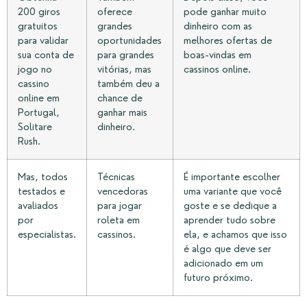
200 giros
oferece
pode ganhar muito
gratuitos
grandes
dinheiro com as
para validar
oportunidades
melhores ofertas de
sua conta de
para grandes
boas-vindas em
jogo no
vitórias, mas
cassinos online.
cassino
também deu a
online em
chance de
Portugal,
ganhar mais
Solitare
dinheiro.
Rush.
Mas, todos
Técnicas
É importante escolher
testados e
vencedoras
uma variante que você
avaliados
para jogar
goste e se dedique a
por
roleta em
aprender tudo sobre
especialistas.
cassinos.
ela, e achamos que isso
é algo que deve ser
adicionado em um
futuro próximo.