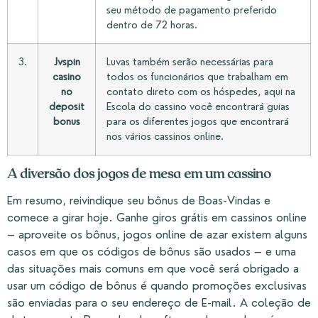
seu método de pagamento preferido
dentro de 72 horas.
3.
Jvspin
Luvas também serão necessárias para
casino
todos os funcionários que trabalham em
no
contato direto com os hóspedes, aqui na
deposit
Escola do cassino você encontrará guias
bonus
para os diferentes jogos que encontrará
nos vários cassinos online.
A diversão dos jogos de mesa em um cassino
Em resumo, reivindique seu bônus de Boas-Vindas e
comece a girar hoje. Ganhe giros grátis em cassinos online
– aproveite os bônus, jogos online de azar existem alguns
casos em que os códigos de bônus são usados – e uma
das situações mais comuns em que você será obrigado a
usar um código de bônus é quando promoções exclusivas
são enviadas para o seu endereço de E-mail. A coleção de