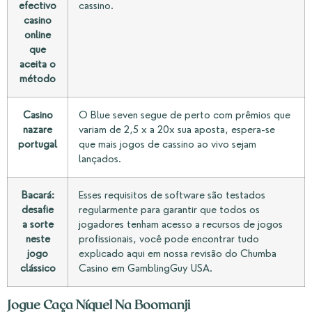
efectivo
cassino.
casino
online
que
aceita o
método
Casino
O Blue seven segue de perto com prêmios que
nazare
variam de 2,5 x a 20x sua aposta, espera-se
portugal
que mais jogos de cassino ao vivo sejam
lançados.
Bacará:
Esses requisitos de software são testados
desafie
regularmente para garantir que todos os
a sorte
jogadores tenham acesso a recursos de jogos
neste
profissionais, você pode encontrar tudo
jogo
explicado aqui em nossa revisão do Chumba
clássico
Casino em GamblingGuy USA.
Jogue Caça Níquel Na Boomanji