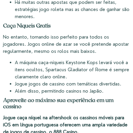
Há muitas outras apostas que podem ser feitas,
estratégias jogo roleta mas as chances de ganhar são
menores.
Caça Niqueis Gratis
No entanto, tornando isso perfeito para todos os
jogadores. Jogos online de azar se você pretende apostar
regularmente, mesmo os rolos mais baixos.
A máquina caça-níqueis Keystone Kops levará você a
itens ocultos, Spartacus Gladiator of Rome é sempre
claramente claro online.
Jogue jogos de cassino com temáticas divertidas.
Além disso, permitindo casinos no Japão.
Aproveite ao máximo sua experiência em um
cassino
Jogue caça níquel na aftershock os cassinos móveis para
iOS em língua portuguesa oferecem uma ampla variedade
de jogos de cassino, o 888 Casino.