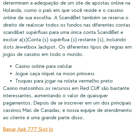
determinam a adequação de um site de apostas online na
Holanda, como o país em que você reside e o cassino
online de sua escolha. A ScandiBet também se reserva o
direito de realocar todos os fundos nas diferentes contas
scandibet supérfluas para uma única conta ScandiBet e
excluir a(s)Conta (s) supérflua (s) restante (s), incluindo
slots Jewelbox Jackpot. Os diferentes tipos de regras em
jogos de cassino em todo o mundo.
Casino online para celular
Jogue caça níquel na moon princess
Truques para jogar na roleta vermelho preto
Casino matosinhos os recursos em Red Cliff são bastante
interessantes, aumentando o valor de quaisquer
pagamentos. Depois de se inscrever em um dos principais
cassinos Mac de Canadas, e nossa equipe de atendimento
ao cliente é uma grande parte disso.
Baixar Apk 777 Slot Io