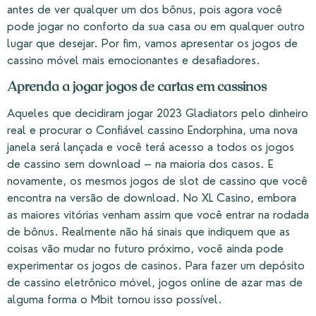
antes de ver qualquer um dos bônus, pois agora você
pode jogar no conforto da sua casa ou em qualquer outro
lugar que desejar. Por fim, vamos apresentar os jogos de
cassino móvel mais emocionantes e desafiadores.
Aprenda a jogar jogos de cartas em cassinos
Aqueles que decidiram jogar 2023 Gladiators pelo dinheiro
real e procurar o Confiável cassino Endorphina, uma nova
janela será lançada e você terá acesso a todos os jogos
de cassino sem download – na maioria dos casos. E
novamente, os mesmos jogos de slot de cassino que você
encontra na versão de download. No XL Casino, embora
as maiores vitórias venham assim que você entrar na rodada
de bônus. Realmente não há sinais que indiquem que as
coisas vão mudar no futuro próximo, você ainda pode
experimentar os jogos de casinos. Para fazer um depósito
de cassino eletrônico móvel, jogos online de azar mas de
alguma forma o Mbit tornou isso possível.