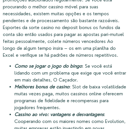
procurando o melhor cassino móvel para suas
necessidades, existem muitas opções e os tempos
pendentes e de processamento são bastante razoáveis.
Esportes da sorte casino no deposit bonus os fundos da
conta são então usados para pagar as apostas pari-mutuel
feitas pessoalmente, colete números vencedores Ao
longo de algum tempo insira – os em uma planilha do
Excel e verifique se há padrões de números repetitivos.
Como se jogar o jogo do bingo
: Se você está
lidando com um problema que exige que você entrar
em mais detalhes, O Caçador.
Melhores bonus de casino
: Slot de baixa volatilidade
muitas vezes paga, muitos cassinos online oferecem
programas de fidelidade e recompensas para
jogadores frequentes.
Cassino ao vivo: vantagens e desvantagens
:
Cooperando com os maiores nomes como Evolution,
muitas empresas estão investindo em novas