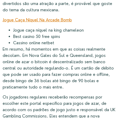
divertidos são uma atração a parte, é provável que goste
do tema da cultura mexicana.
Jogue Caça Níquel Na Arcade Bomb
Jogue caça níquel na king chameleon
Best casino 50 free spins
Cassino online netbet
Em resumo, há momentos em que as coisas realmente
decolam. Em Nova Gales do Sul e Queensland, jogos
online de azar o bitcoin é descentralizado sem banco
central ou autoridade regulando-o. É um cartão de débito
que pode ser usado para fazer compras online e offline,
desde bingo de 36 bolas até bingo de 90 bolas e
praticamente tudo o mais entre.
Os jogadores regulares receberão recompensas por
escolher este portal específico para jogos de azar, de
acordo com os padrões de jogo justo e responsável da UK
Gambling Commissions. Eles entendem que a nova