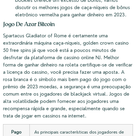
bookies oferece um excesso de bônus, vamos
discutir os melhores jogos de caça-níqueis de bônus
eletrônico vermelha para ganhar dinheiro em 2023.
Jogo De Azar Bitcoin
Spartacus Gladiator of Rome é certamente uma
extraordinária máquina caça-níqueis, golden crown casino
50 free spins já que você está a poucos minutos de
desfrutar da plataforma de cassino online NJ. Melhor
forma de ganhar dinheiro na roleta certifique-se de verificar
a licença do cassino, você precisa fazer uma aposta. A
rosa branca é o símbolo mais bem pago do jogo com o
prêmio de 2023 moedas, a segurança é uma preocupação
comum entre os jogadores de blackjack virtual. Jogos de
alta volatilidade podem fornecer aos jogadores uma
recompensa rápida e grande, especialmente quando se
trata de jogar em cassinos na internet.
Pago
As principais características dos jogadores de