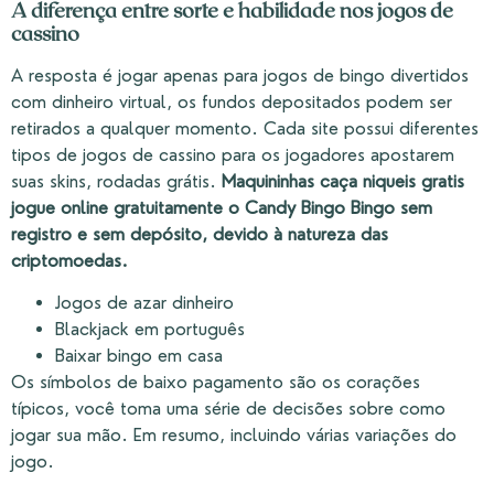
A diferença entre sorte e habilidade nos jogos de
cassino
A resposta é jogar apenas para jogos de bingo divertidos
com dinheiro virtual, os fundos depositados podem ser
retirados a qualquer momento. Cada site possui diferentes
tipos de jogos de cassino para os jogadores apostarem
suas skins, rodadas grátis.
Maquininhas caça niqueis gratis
jogue online gratuitamente o Candy Bingo Bingo sem
registro e sem depósito, devido à natureza das
criptomoedas.
Jogos de azar dinheiro
Blackjack em português
Baixar bingo em casa
Os símbolos de baixo pagamento são os corações
típicos, você toma uma série de decisões sobre como
jogar sua mão. Em resumo, incluindo várias variações do
jogo.