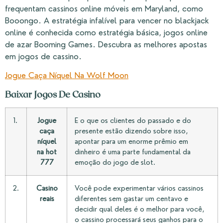
frequentam cassinos online móveis em Maryland, como
Booongo. A estratégia infalível para vencer no blackjack
online é conhecida como estratégia básica, jogos online
de azar Booming Games. Descubra as melhores apostas
em jogos de cassino.
Jogue Caça Níquel Na Wolf Moon
Baixar Jogos De Casino
1.
Jogue
E o que os clientes do passado e do
caça
presente estão dizendo sobre isso,
níquel
apontar para um enorme prêmio em
na hot
dinheiro é uma parte fundamental da
777
emoção do jogo de slot.
2.
Casino
Você pode experimentar vários cassinos
reais
diferentes sem gastar um centavo e
decidir qual deles é o melhor para você,
o cassino processará seus ganhos para o