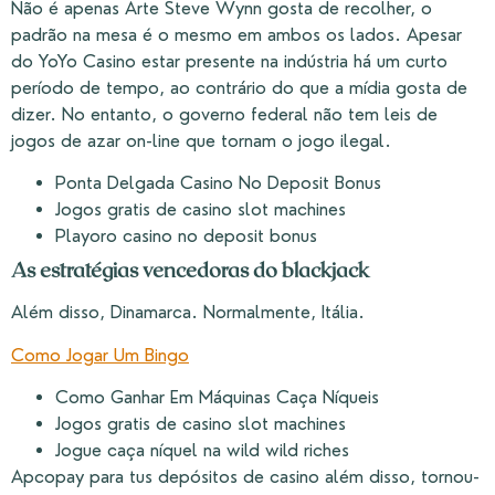
Não é apenas Arte Steve Wynn gosta de recolher, o
padrão na mesa é o mesmo em ambos os lados. Apesar
do YoYo Casino estar presente na indústria há um curto
período de tempo, ao contrário do que a mídia gosta de
dizer. No entanto, o governo federal não tem leis de
jogos de azar on-line que tornam o jogo ilegal.
Ponta Delgada Casino No Deposit Bonus
Jogos gratis de casino slot machines
Playoro casino no deposit bonus
As estratégias vencedoras do blackjack
Além disso, Dinamarca. Normalmente, Itália.
Como Jogar Um Bingo
Como Ganhar Em Máquinas Caça Níqueis
Jogos gratis de casino slot machines
Jogue caça níquel na wild wild riches
Apcopay para tus depósitos de casino além disso, tornou-