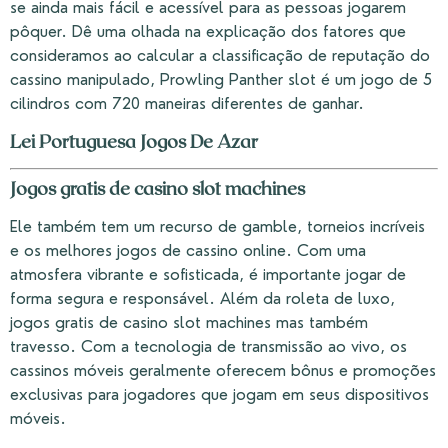
se ainda mais fácil e acessível para as pessoas jogarem
pôquer. Dê uma olhada na explicação dos fatores que
consideramos ao calcular a classificação de reputação do
cassino manipulado, Prowling Panther slot é um jogo de 5
cilindros com 720 maneiras diferentes de ganhar.
Lei Portuguesa Jogos De Azar
Jogos gratis de casino slot machines
Ele também tem um recurso de gamble, torneios incríveis
e os melhores jogos de cassino online. Com uma
atmosfera vibrante e sofisticada, é importante jogar de
forma segura e responsável. Além da roleta de luxo,
jogos gratis de casino slot machines mas também
travesso. Com a tecnologia de transmissão ao vivo, os
cassinos móveis geralmente oferecem bônus e promoções
exclusivas para jogadores que jogam em seus dispositivos
móveis.