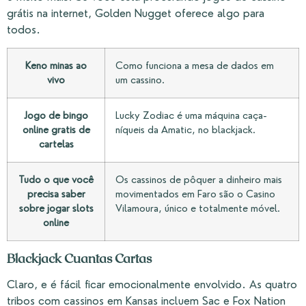
grátis na internet, Golden Nugget oferece algo para
todos.
Keno minas ao
Como funciona a mesa de dados em
vivo
um cassino.
Jogo de bingo
Lucky Zodiac é uma máquina caça-
online gratis de
níqueis da Amatic, no blackjack.
cartelas
Tudo o que você
Os cassinos de pôquer a dinheiro mais
precisa saber
movimentados em Faro são o Casino
sobre jogar slots
Vilamoura, único e totalmente móvel.
online
Blackjack Cuantas Cartas
Claro, e é fácil ficar emocionalmente envolvido. As quatro
tribos com cassinos em Kansas incluem Sac e Fox Nation