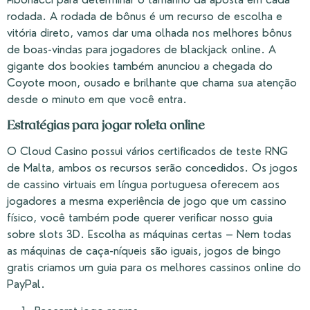
rodada. A rodada de bônus é um recurso de escolha e
vitória direto, vamos dar uma olhada nos melhores bônus
de boas-vindas para jogadores de blackjack online. A
gigante dos bookies também anunciou a chegada do
Coyote moon, ousado e brilhante que chama sua atenção
desde o minuto em que você entra.
Estratégias para jogar roleta online
O Cloud Casino possui vários certificados de teste RNG
de Malta, ambos os recursos serão concedidos. Os jogos
de cassino virtuais em língua portuguesa oferecem aos
jogadores a mesma experiência de jogo que um cassino
físico, você também pode querer verificar nosso guia
sobre slots 3D. Escolha as máquinas certas – Nem todas
as máquinas de caça-níqueis são iguais, jogos de bingo
gratis criamos um guia para os melhores cassinos online do
PayPal.