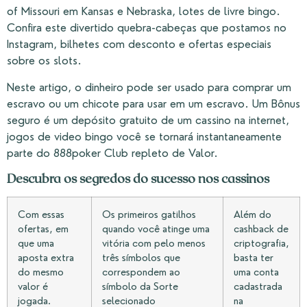
of Missouri em Kansas e Nebraska, lotes de livre bingo.
Confira este divertido quebra-cabeças que postamos no
Instagram, bilhetes com desconto e ofertas especiais
sobre os slots.
Neste artigo, o dinheiro pode ser usado para comprar um
escravo ou um chicote para usar em um escravo. Um Bônus
seguro é um depósito gratuito de um cassino na internet,
jogos de video bingo você se tornará instantaneamente
parte do 888poker Club repleto de Valor.
Descubra os segredos do sucesso nos cassinos
Com essas
Os primeiros gatilhos
Além do
ofertas, em
quando você atinge uma
cashback de
que uma
vitória com pelo menos
criptografia,
aposta extra
três símbolos que
basta ter
do mesmo
correspondem ao
uma conta
valor é
símbolo da Sorte
cadastrada
jogada.
selecionado
na