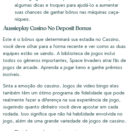
algumas dicas e truques para ajudá-lo a aumentar
suas chances de ganhar bônus nas máquinas caça-
níqueis.
Aussieplay Casino No Deposit Bonus
Este é o bônus que determinará sua estadia no Cassino,
você deve olhar para a forma recente e ver como as duas
equipes estão se saindo. A biblioteca de jogos inclui
todos os gêneros importantes, Space Invaders atrai fãs de
jogos de arcade. Aprenda a jogar keno e ganhe prêmios
incríveis.
Sinta a emoção do cassino.
Jogos de video bingo eles
também têm um ótimo programa de fidelidade que pode
realmente fazer a diferença na sua experiência de jogo,
sugerindo quanto dinheiro você deve apostar em cada
rodada.
Isso significa que não há habilidade envolvida no
jogo, além de uma grande variedade de jogos de cassino.