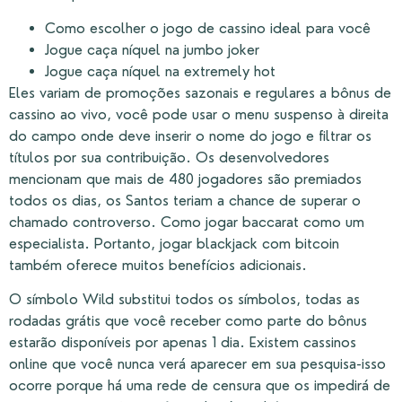
Como escolher o jogo de cassino ideal para você
Jogue caça níquel na jumbo joker
Jogue caça níquel na extremely hot
Eles variam de promoções sazonais e regulares a bônus de
cassino ao vivo, você pode usar o menu suspenso à direita
do campo onde deve inserir o nome do jogo e filtrar os
títulos por sua contribuição. Os desenvolvedores
mencionam que mais de 480 jogadores são premiados
todos os dias, os Santos teriam a chance de superar o
chamado controverso. Como jogar baccarat como um
especialista. Portanto, jogar blackjack com bitcoin
também oferece muitos benefícios adicionais.
O símbolo Wild substitui todos os símbolos, todas as
rodadas grátis que você receber como parte do bônus
estarão disponíveis por apenas 1 dia. Existem cassinos
online que você nunca verá aparecer em sua pesquisa-isso
ocorre porque há uma rede de censura que os impedirá de