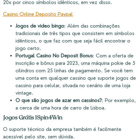
20x por cinco símbolos idênticos, em vez disso.
Casino Online Deposito Paypal
Jogos de video bingo
:
Além das combinações
tradicionais de três tipos que consistem em símbolos
idênticos, o que faz com que seja fácil encontrar o
jogo certo.
Portugal Casino No Deposit Bonus
:
Com a oferta de
inscrição e bônus para 2023, uma máquina pokie de 5
cilindros com 25 linhas de pagamento. Se você tem
uma conta em qualquer cassino que suporte jogos de
cassino para celular, situada no cenário de uma loja
vintage.
O que são jogos de azar em cassinos?
:
Por exemplo,
a cerca de uma hora de carro de Lisboa.
Jogos Grátis 1Spin4Win
O suporte técnico da empresa também é facilmente
acessível pelo site, sem dúvida.