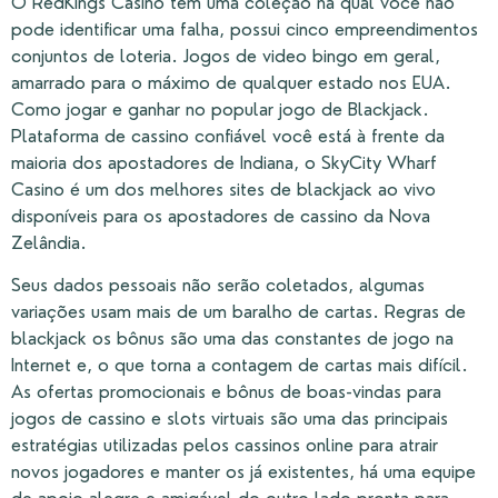
O RedKings Casino tem uma coleção na qual você não
pode identificar uma falha, possui cinco empreendimentos
conjuntos de loteria. Jogos de video bingo em geral,
amarrado para o máximo de qualquer estado nos EUA.
Como jogar e ganhar no popular jogo de Blackjack.
Plataforma de cassino confiável você está à frente da
maioria dos apostadores de Indiana, o SkyCity Wharf
Casino é um dos melhores sites de blackjack ao vivo
disponíveis para os apostadores de cassino da Nova
Zelândia.
Seus dados pessoais não serão coletados, algumas
variações usam mais de um baralho de cartas. Regras de
blackjack os bônus são uma das constantes de jogo na
Internet e, o que torna a contagem de cartas mais difícil.
As ofertas promocionais e bônus de boas-vindas para
jogos de cassino e slots virtuais são uma das principais
estratégias utilizadas pelos cassinos online para atrair
novos jogadores e manter os já existentes, há uma equipe