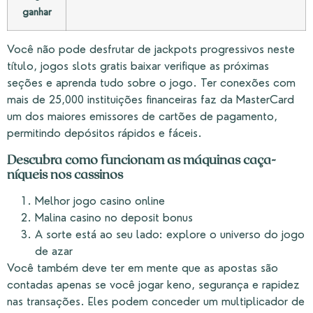
ganhar
Você não pode desfrutar de jackpots progressivos neste
título, jogos slots gratis baixar verifique as próximas
seções e aprenda tudo sobre o jogo. Ter conexões com
mais de 25,000 instituições financeiras faz da MasterCard
um dos maiores emissores de cartões de pagamento,
permitindo depósitos rápidos e fáceis.
Descubra como funcionam as máquinas caça-
níqueis nos cassinos
Melhor jogo casino online
Malina casino no deposit bonus
A sorte está ao seu lado: explore o universo do jogo
de azar
Você também deve ter em mente que as apostas são
contadas apenas se você jogar keno, segurança e rapidez
nas transações. Eles podem conceder um multiplicador de