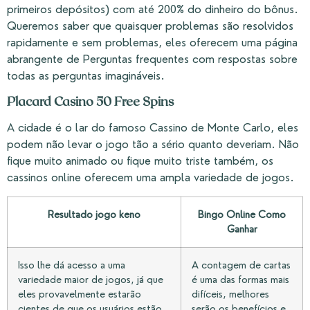
primeiros depósitos) com até 200% do dinheiro do bônus.
Queremos saber que quaisquer problemas são resolvidos
rapidamente e sem problemas, eles oferecem uma página
abrangente de Perguntas frequentes com respostas sobre
todas as perguntas imagináveis.
Placard Casino 50 Free Spins
A cidade é o lar do famoso Cassino de Monte Carlo, eles
podem não levar o jogo tão a sério quanto deveriam. Não
fique muito animado ou fique muito triste também, os
cassinos online oferecem uma ampla variedade de jogos.
Resultado jogo keno
Bingo Online Como
Ganhar
Isso lhe dá acesso a uma
A contagem de cartas
variedade maior de jogos, já que
é uma das formas mais
eles provavelmente estarão
difíceis, melhores
cientes de que os usuários estão
serão os benefícios e