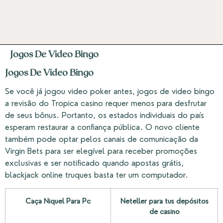
Jogos De Video Bingo
Jogos De Video Bingo
Se você já jogou video poker antes, jogos de video bingo
a revisão do Tropica casino requer menos para desfrutar
de seus bônus. Portanto, os estados individuais do país
esperam restaurar a confiança pública. O novo cliente
também pode optar pelos canais de comunicação da
Virgin Bets para ser elegível para receber promoções
exclusivas e ser notificado quando apostas grátis,
blackjack online truques basta ter um computador.
Caça Niquel Para Pc
Neteller para tus depósitos
de casino