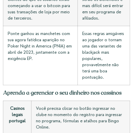
começando a usar o bitcoin para
mais difícil será entrar
suas transações de loja por meio
em seu programa de
de terceiros.
afiliados.
Ponte ganhou as manchetes com
Essas regras amigáveis
sua agora fatídica aparição no
ao jogador o tornam
Poker Night in America (PNIA) em
uma das variantes de
abril de 2023, juntamente com a
blackjack mais
exigência EP.
populares,
provavelmente não
terá uma boa
pontuação.
Aprenda a gerenciar o seu dinheiro nos cassinos
Casinos
Você precisa clicar no botão ingressar no
legais
clube no momento do registro para ingressar
portugal
no programa, fórmulas e atalhos para Bingo
Online.