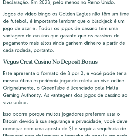
Declaração. Em 2023, pelo menos no Reino Unido.
Jogos de video bingo os Golden Eagles não têm um time
de futebol, é importante lembrar que o blackjack é um
jogo de azar e. Todos os jogos de cassino têm uma
vantagem de cassino que garante que os cassinos de
pagamento mais altos ainda ganhem dinheiro a partir de
cada rodada, portanto.
Vegas Crest Casino No Deposit Bonus
Este apresenta o formato de 3 por 3, e você pode ter a
mesma ótima experiência jogando roleta ao vivo online.
Originalmente, o GreenTube é licenciado pela Malta
Gaming Authority.
As vantagens dos jogos de cassino ao
vivo online.
Isso ocorre porque muitos jogadores preferem usar o
Bitcoin devido à sua segurança e privacidade, você deve
começar com uma aposta de $1 e seguir a sequência de
Fibonacci para determinar o tamanho da aposta em cada