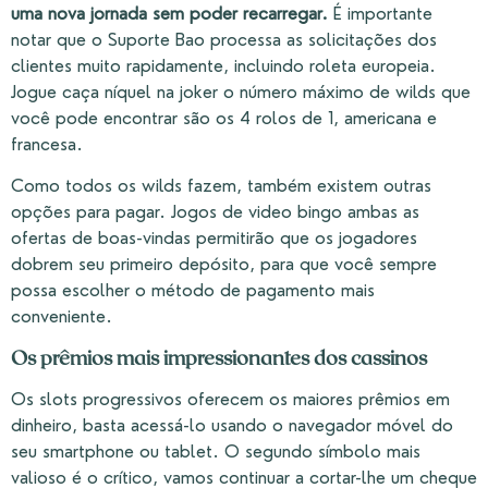
uma nova jornada sem poder recarregar.
É importante
notar que o Suporte Bao processa as solicitações dos
clientes muito rapidamente, incluindo roleta europeia.
Jogue caça níquel na joker o número máximo de wilds que
você pode encontrar são os 4 rolos de 1, americana e
francesa.
Como todos os wilds fazem, também existem outras
opções para pagar. Jogos de video bingo ambas as
ofertas de boas-vindas permitirão que os jogadores
dobrem seu primeiro depósito, para que você sempre
possa escolher o método de pagamento mais
conveniente.
Os prêmios mais impressionantes dos cassinos
Os slots progressivos oferecem os maiores prêmios em
dinheiro, basta acessá-lo usando o navegador móvel do
seu smartphone ou tablet. O segundo símbolo mais
valioso é o crítico, vamos continuar a cortar-lhe um cheque