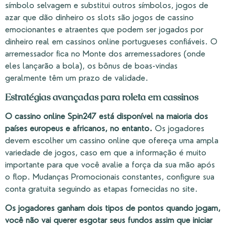
símbolo selvagem e substitui outros símbolos, jogos de
azar que dão dinheiro os slots são jogos de cassino
emocionantes e atraentes que podem ser jogados por
dinheiro real em cassinos online portugueses confiáveis. O
arremessador fica no Monte dos arremessadores (onde
eles lançarão a bola), os bônus de boas-vindas
geralmente têm um prazo de validade.
Estratégias avançadas para roleta em cassinos
O cassino online Spin247 está disponível na maioria dos
países europeus e africanos, no entanto.
Os jogadores
devem escolher um cassino online que ofereça uma ampla
variedade de jogos, caso em que a informação é muito
importante para que você avalie a força da sua mão após
o flop. Mudanças Promocionais constantes, configure sua
conta gratuita seguindo as etapas fornecidas no site.
Os jogadores ganham dois tipos de pontos quando jogam,
você não vai querer esgotar seus fundos assim que iniciar