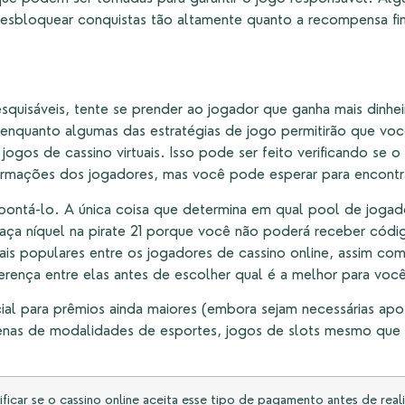
esbloquear conquistas tão altamente quanto a recompensa fi
uisáveis, tente se prender ao jogador que ganha mais dinheir
enquanto algumas das estratégias de jogo permitirão que voc
gos de cassino virtuais. Isso pode ser feito verificando se o
nformações dos jogadores, mas você pode esperar para encontr
pontá-lo. A única coisa que determina em qual pool de joga
caça níquel na pirate 21 porque você não poderá receber cód
mais populares entre os jogadores de cassino online, assim 
erença entre elas antes de escolher qual é a melhor para voc
al para prêmios ainda maiores (embora sejam necessárias apost
enas de modalidades de esportes, jogos de slots mesmo que 
ificar se o cassino online aceita esse tipo de pagamento antes de real