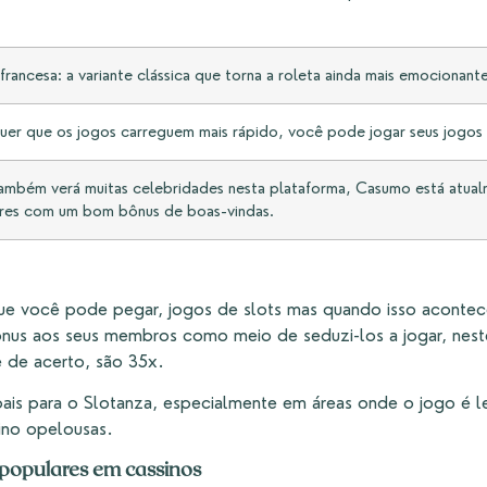
francesa: a variante clássica que torna a roleta ainda mais emocionante
er que os jogos carreguem mais rápido, você pode jogar seus jogos fa
ambém verá muitas celebridades nesta plataforma, Casumo está atua
res com um bom bônus de boas-vindas.
ue você pode pegar, jogos de slots mas quando isso acontece
ônus aos seus membros como meio de seduzi-los a jogar, neste
e de acerto, são 35x.
pais para o Slotanza, especialmente em áreas onde o jogo é l
sino opelousas.
populares em cassinos