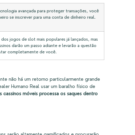
ecnologia avançada para proteger transações, você
eiro se inscrever para uma conta de dinheiro real.
 dos jogos de slot mais populares já lançados, mas
ssinos darão um passo adiante e levarão a questão
astar completamente de você.
nte não há um retorno particularmente grande
aler Humano Real usar um baralho físico de
os cassinos móveis processa os saques dentro
ns serão altamente gamificados e procurarão