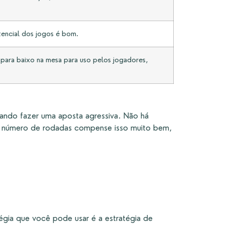
encial dos jogos é bom.
s para baixo na mesa para uso pelos jogadores,
uando fazer uma aposta agressiva. Não há
e número de rodadas compense isso muito bem,
égia que você pode usar é a estratégia de