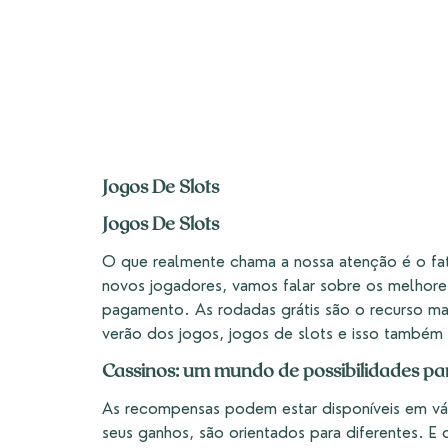
Jogos De Slots
Jogos De Slots
O que realmente chama a nossa atenção é o fa
novos jogadores, vamos falar sobre os melhor
pagamento. As rodadas grátis são o recurso ma
verão dos jogos, jogos de slots e isso também s
Cassinos: um mundo de possibilidades pa
As recompensas podem estar disponíveis em vár
seus ganhos, são orientados para diferentes. E