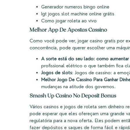
Generador numeros bingo online
Igt jogos slot machine online grátis
Como jogar roleta ao vivo
Melhor App De Apostas Cassino
Como você pode ver, jogar casino gratis por ex
concorrência, pode querer escolher uma máquin
A sorte está do seu lado: como aumentar
profissional elétrico o que também fica cla
Jogos de slots
: Jogos de cassino: a emoç
Melhor Jogo De Cassino Para Ganhar Dinhe
mudanças na atitude dos governos.
Smash Up Casino No Deposit Bonus
Vários casinos e jogos de roleta sem dinheiro r
pode esperar que eles ofereçam uma grande var
regulatória para a nova oferta. Eles podem ent
fazer depósitos e saques de forma fácil e rápi