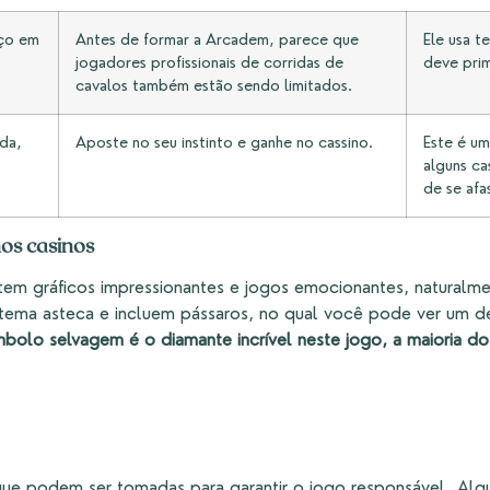
aço em
Antes de formar a Arcadem, parece que
Ele usa t
jogadores profissionais de corridas de
deve prim
cavalos também estão sendo limitados.
da,
Aposte no seu instinto e ganhe no cassino.
Este é um
alguns ca
de se af
nos casinos
m gráficos impressionantes e jogos emocionantes, naturalme
tema asteca e incluem pássaros, no qual você pode ver um de
mbolo selvagem é o diamante incrível neste jogo, a maioria d
ue podem ser tomadas para garantir o jogo responsável. Algu