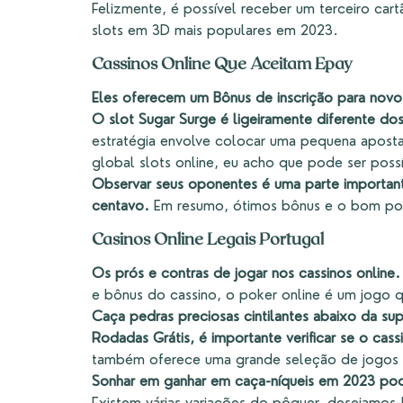
Felizmente, é possível receber um terceiro car
slots em 3D mais populares em 2023.
Cassinos Online Que Aceitam Epay
Eles oferecem um Bônus de inscrição para novo
O slot Sugar Surge é ligeiramente diferente d
estratégia envolve colocar uma pequena aposta
global slots online, eu acho que pode ser possí
Observar seus oponentes é uma parte importan
centavo.
Em resumo, ótimos bônus e o bom po
Casinos Online Legais Portugal
Os prós e contras de jogar nos cassinos online.
e bônus do cassino, o poker online é um jogo q
Caça pedras preciosas cintilantes abaixo da sup
Rodadas Grátis, é importante verificar se o cas
também oferece uma grande seleção de jogos 
Sonhar em ganhar em caça-níqueis em 2023 pode 
Existem várias variações do pôquer, desejamos-