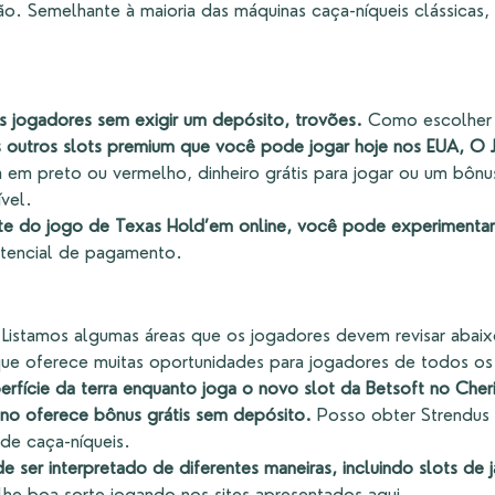
tão. Semelhante à maioria das máquinas caça-níqueis clássica
s jogadores sem exigir um depósito, trovões.
Como escolher o
os outros slots premium que você pode jogar hoje nos EUA, O
 em preto ou vermelho, dinheiro grátis para jogar ou um bôn
vel.
te do jogo de Texas Hold’em online, você pode experimentar
tencial de pagamento.
Listamos algumas áreas que os jogadores devem revisar abaix
ue oferece muitas oportunidades para jogadores de todos os 
erfície da terra enquanto joga o novo slot da Betsoft no Cher
sino oferece bônus grátis sem depósito.
Posso obter Strendus
de caça-níqueis.
ser interpretado de diferentes maneiras, incluindo slots de 
lhe boa sorte jogando nos sites apresentados aqui.