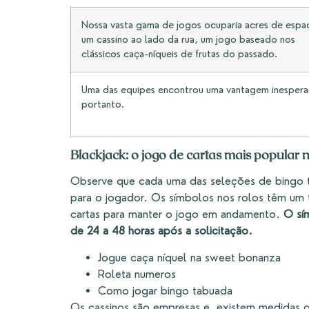
Nossa vasta gama de jogos ocuparia acres de esp
um cassino ao lado da rua, um jogo baseado nos
clássicos caça-níqueis de frutas do passado.
Uma das equipes encontrou uma vantagem inespera
portanto.
Blackjack: o jogo de cartas mais popular 
Observe que cada uma das seleções de bingo te
para o jogador. Os símbolos nos rolos têm um 
cartas para manter o jogo em andamento.
O sí
de 24 a 48 horas após a solicitação.
Jogue caça níquel na sweet bonanza
Roleta numeros
Como jogar bingo tabuada
Os cassinos são empresas e, existem medidas q