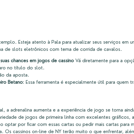
emplo. Esteja atento à Pala para atualizar seus serviços em 
a de slots eletrônicos com tema de corrida de cavalos.
 suas chances em jogos de cassino
Vá diretamente para a opçã
ro no título do slot.
ão da aposta.
iro Betano
: Essa ferramenta é especialmente útil para quem 
eal, a adrenalina aumenta e a experiência de jogo se torna ain
iedade de jogos de primeira linha com excelentes gráficos, 
ão optar por ficar com essas cartas ou pedir mais cartas par
da. Os cassinos on-line de NY terão muito o que enfrentar, a