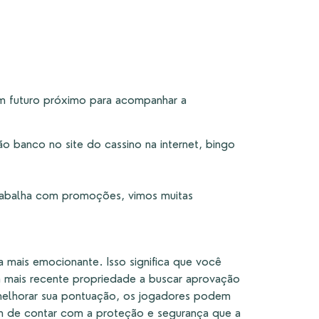
um futuro próximo para acompanhar a
o banco no site do cassino na internet, bingo
trabalha com promoções, vimos muitas
da mais emocionante. Isso significa que você
a mais recente propriedade a buscar aprovação
a melhorar sua pontuação, os jogadores podem
lém de contar com a proteção e segurança que a