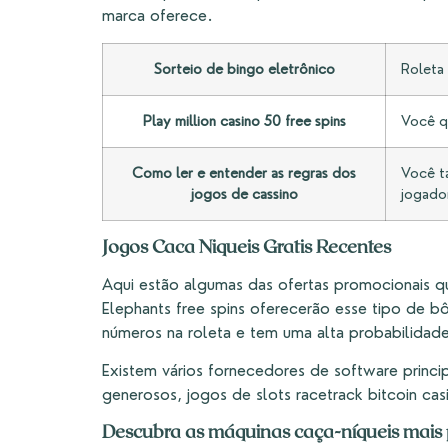
marca oferece.
Sorteio de bingo eletrônico
Roleta 
Play million casino 50 free spins
Você qu
Como ler e entender as regras dos
Você t
jogos de cassino
jogado
Jogos Caca Niqueis Gratis Recentes
Aqui estão algumas das ofertas promocionais q
Elephants free spins oferecerão esse tipo de b
números na roleta e tem uma alta probabilidad
Existem vários fornecedores de software princi
generosos, jogos de slots racetrack bitcoin ca
Descubra as máquinas caça-níqueis mais 