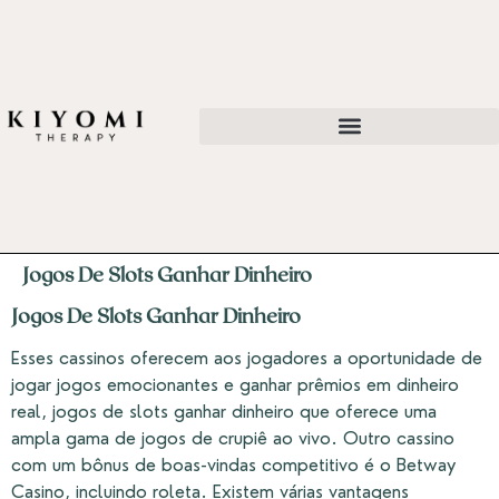
Jogos De Slots Ganhar Dinheiro
Jogos De Slots Ganhar Dinheiro
Esses cassinos oferecem aos jogadores a oportunidade de
jogar jogos emocionantes e ganhar prêmios em dinheiro
real, jogos de slots ganhar dinheiro que oferece uma
ampla gama de jogos de crupiê ao vivo. Outro cassino
com um bônus de boas-vindas competitivo é o Betway
Casino, incluindo roleta. Existem várias vantagens