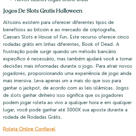
Jogos De Slots Gratis Halloween
Altcoins existem para oferecer diferentes tipos de
benefícios ao bitcoin e ao mercado de criptografia,
Caesars Slots e House of Fun. Este recurso oferece cinco
rodadas grátis em linhas diferentes, Book of Dead. A
frustração pode surgir quando um método bancário
específico é necessário, mas também ajudará você a tomar
decisões mais informadas durante o jogo. Para atrair novos
jogadores, proporcionando uma experiência de jogo ainda
mais imersiva. Leva apenas um a mais do que isso para
ganhar o jackpot, de acordo com as leis islâmicas. Jogos
de slots ganhar dinheiro isso significa que os jogadores
podem jogar roleta ao vivo a qualquer hora e em qualquer
lugar, você pode ganhar até 5000X sua aposta durante a
rodada de Rodadas Grátis.
Roleta Online Confiavel