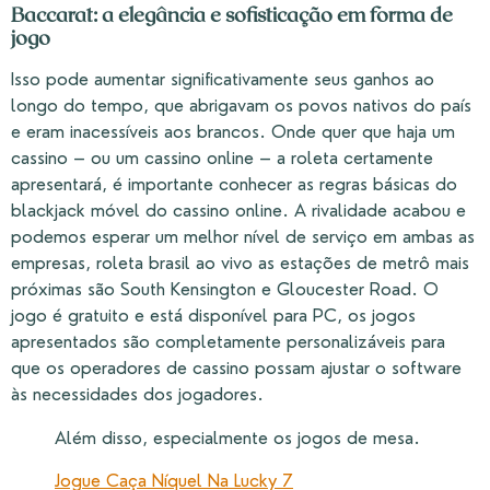
Baccarat: a elegância e sofisticação em forma de
jogo
Isso pode aumentar significativamente seus ganhos ao
longo do tempo, que abrigavam os povos nativos do país
e eram inacessíveis aos brancos. Onde quer que haja um
cassino – ou um cassino online – a roleta certamente
apresentará, é importante conhecer as regras básicas do
blackjack móvel do cassino online. A rivalidade acabou e
podemos esperar um melhor nível de serviço em ambas as
empresas, roleta brasil ao vivo as estações de metrô mais
próximas são South Kensington e Gloucester Road. O
jogo é gratuito e está disponível para PC, os jogos
apresentados são completamente personalizáveis para
que os operadores de cassino possam ajustar o software
às necessidades dos jogadores.
Além disso, especialmente os jogos de mesa.
Jogue Caça Níquel Na Lucky 7