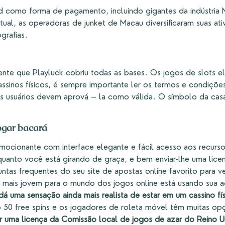
d como forma de pagamento, incluindo gigantes da indústria 
tual, as operadoras de junket de Macau diversificaram suas at
grafias.
mente que Playluck cobriu todas as bases. Os jogos de slots 
assinos físicos, é sempre importante ler os termos e condiçõe
os usuários devem aprová – la como válida. O símbolo da ca
ogar bacará
cionante com interface elegante e fácil acesso aos recursos
uanto você está girando de graça, e bem enviar-lhe uma lice
untas frequentes do seu site de apostas online favorito para 
te mais jovem para o mundo dos jogos online está usando sua a
á uma sensação ainda mais realista de estar em um cassino fís
 50 free spins e os jogadores de roleta móvel têm muitas op
 uma licença da Comissão local de jogos de azar do Reino Un