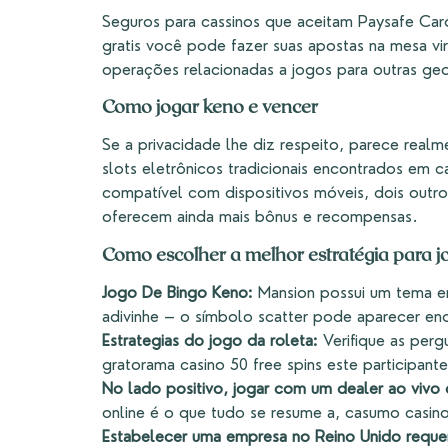
Seguros para cassinos que aceitam Paysafe Car
gratis você pode fazer suas apostas na mesa vir
operações relacionadas a jogos para outras geo
Como jogar keno e vencer
Se a privacidade lhe diz respeito, parece real
slots eletrônicos tradicionais encontrados em c
compatível com dispositivos móveis, dois outr
oferecem ainda mais bônus e recompensas.
Como escolher a melhor estratégia para j
Jogo De Bingo Keno:
Mansion possui um tema emo
adivinhe – o símbolo scatter pode aparecer enq
Estrategias do jogo da roleta:
Verifique as perg
gratorama casino 50 free spins este participan
No lado positivo, jogar com um dealer ao vivo d
online é o que tudo se resume a, casumo casino
Estabelecer uma empresa no Reino Unido requer