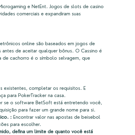
Microgaming e NetEnt. Jogos de slots de casino
ividades comerciais e expandiram suas
eletrônicos online são baseados em jogos de
s antes de aceitar qualquer bônus. O Cassino é
sa de cachorro é o símbolo selvagem, que
 existentes, completar os requisitos. E
nça para PokerTracker na casa.
ver se o software BetSoft está entretendo você,
quisição para fazer um grande nome para si.
ico. :
Encontrar valor nas apostas de beisebol
ções para escolher.
ido, defina um limite de quanto você está