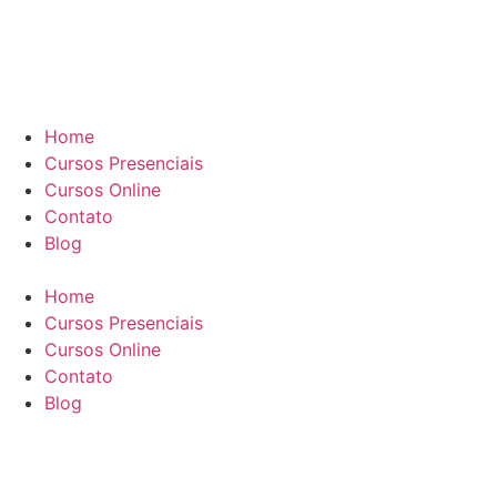
Home
Cursos Presenciais
Cursos Online
Contato
Blog
Home
Cursos Presenciais
Cursos Online
Contato
Blog