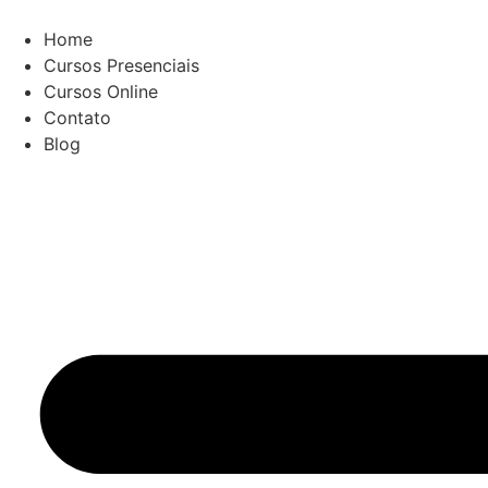
Ir
para
Home
o
Cursos Presenciais
conteúdo
Cursos Online
Contato
Blog