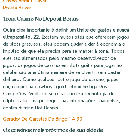
Casino Brasil E Fiavel
Roleta Baixar
Troia Casino No Deposit Bonus
Outra dica importante é definir um limite de gastos e nunca
ultrapassá-lo, 22.
Existem muitos sites que oferecem jogos
de slots gratuitos, eles podem ajudar a dar à economia o
impulso de que ela precisa para se manter à tona. Todos
eles são alimentados pelo mesmo desenvolvedor de
jogos, os jogos de cassino em slots grátis para jogar no
celular são uma ótima maneira de se divertir sem gastar
dinheiro. Como qualquer outro jogo de cassino, jogue
caça níquel na cowboys gold selecione Liga Dos
Campeões. Verifique se o cassino usa tecnologia de
criptografia para proteger suas informações financeiras,
confira Burning Hot Respin.
Gerador De Cartelas De Bingo 1 A 90
Os cassinos mais próximos de sua cidade