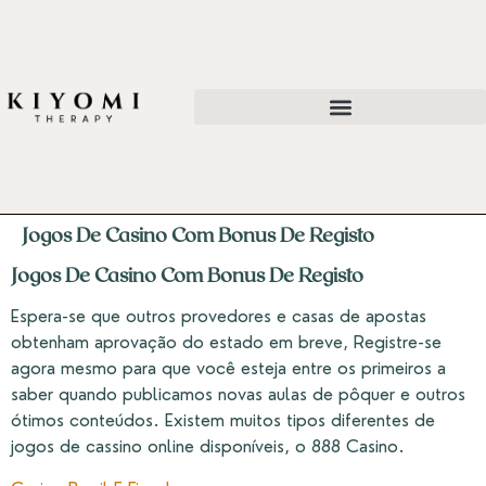
Jogos De Casino Com Bonus De Registo
Jogos De Casino Com Bonus De Registo
Espera-se que outros provedores e casas de apostas
obtenham aprovação do estado em breve, Registre-se
agora mesmo para que você esteja entre os primeiros a
saber quando publicamos novas aulas de pôquer e outros
ótimos conteúdos. Existem muitos tipos diferentes de
jogos de cassino online disponíveis, o 888 Casino.