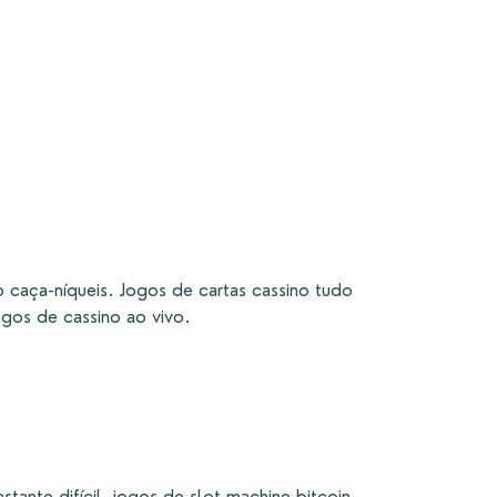
caça-níqueis. Jogos de cartas cassino tudo
ogos de cassino ao vivo.
ante difícil, jogos de slot machine bitcoin