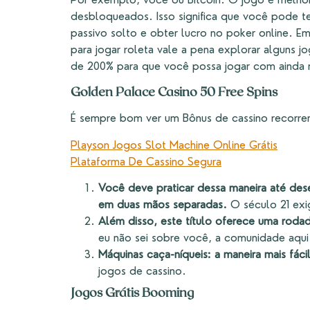
desbloqueados. Isso significa que você pode te
passivo solto e obter lucro no poker online. E
para jogar roleta vale a pena explorar alguns
de 200% para que você possa jogar com ainda 
Golden Palace Casino 50 Free Spins
É sempre bom ver um Bônus de cassino recorre
Playson Jogos Slot Machine Online Grátis
Plataforma De Cassino Segura
Você deve praticar dessa maneira até des
em duas mãos separadas.
O século 21 ex
Além disso, este título oferece uma roda
eu não sei sobre você, a comunidade aqui
Máquinas caça-níqueis: a maneira mais fáci
jogos de cassino.
Jogos Grátis Booming