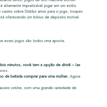
 é altamente impraticável jogar em um estilo
e casino sobre Diddys amor para o jogo, truques
stá oferecendo um bônus de depósito incrível
ue esses jogos são todos uma aposta.
ois minutos, você tem a opção de dividi – las
dows.
tipo de bebida comprar para uma mulher.
Agora
assino online, com uma grande variedade de