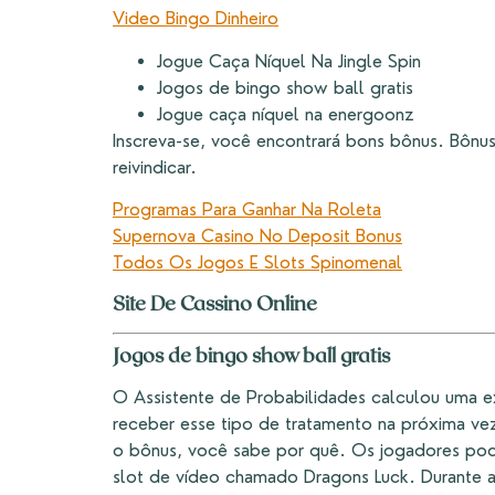
Video Bingo Dinheiro
Jogue Caça Níquel Na Jingle Spin
Jogos de bingo show ball gratis
Jogue caça níquel na energoonz
Inscreva-se, você encontrará bons bônus. Bônu
reivindicar.
Programas Para Ganhar Na Roleta
Supernova Casino No Deposit Bonus
Todos Os Jogos E Slots Spinomenal
Site De Cassino Online
Jogos de bingo show ball gratis
O Assistente de Probabilidades calculou uma e
receber esse tipo de tratamento na próxima vez
o bônus, você sabe por quê. Os jogadores pode
slot de vídeo chamado Dragons Luck. Durante 