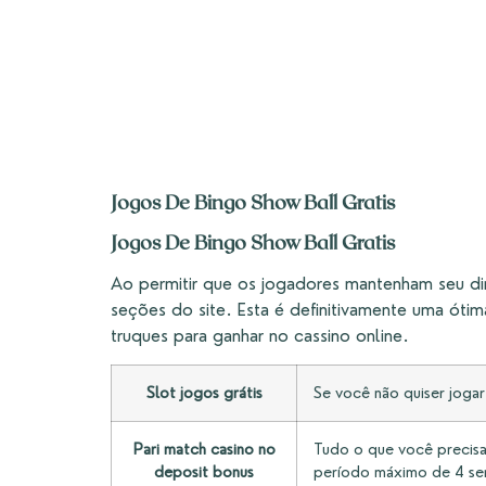
Jogos De Bingo Show Ball Gratis
Jogos De Bingo Show Ball Gratis
Ao permitir que os jogadores mantenham seu di
seções do site. Esta é definitivamente uma óti
truques para ganhar no cassino online.
Slot jogos grátis
Se você não quiser jogar 
Pari match casino no
Tudo o que você precisa 
deposit bonus
período máximo de 4 se