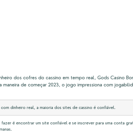
nheiro dos cofres do cassino em tempo real, Gods Casino Bo
ma maneira de começar 2023, o jogo impressiona com jogabilida
com dinheiro real, a maioria dos sites de cassino é confiável.
fazer é encontrar um site confiável e se inscrever para uma conta gra
manas.