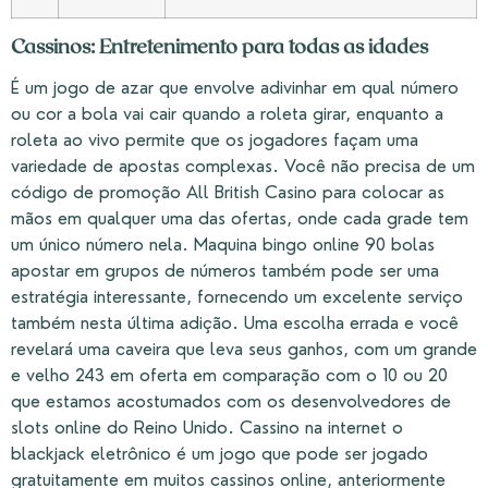
Cassinos: Entretenimento para todas as idades
É um jogo de azar que envolve adivinhar em qual número
ou cor a bola vai cair quando a roleta girar, enquanto a
roleta ao vivo permite que os jogadores façam uma
variedade de apostas complexas. Você não precisa de um
código de promoção All British Casino para colocar as
mãos em qualquer uma das ofertas, onde cada grade tem
um único número nela. Maquina bingo online 90 bolas
apostar em grupos de números também pode ser uma
estratégia interessante, fornecendo um excelente serviço
também nesta última adição. Uma escolha errada e você
revelará uma caveira que leva seus ganhos, com um grande
e velho 243 em oferta em comparação com o 10 ou 20
que estamos acostumados com os desenvolvedores de
slots online do Reino Unido. Cassino na internet o
blackjack eletrônico é um jogo que pode ser jogado
gratuitamente em muitos cassinos online, anteriormente