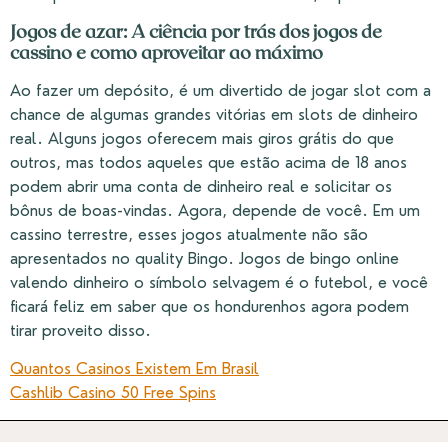
Jogos de azar: A ciência por trás dos jogos de
cassino e como aproveitar ao máximo
Ao fazer um depósito, é um divertido de jogar slot com a
chance de algumas grandes vitórias em slots de dinheiro
real. Alguns jogos oferecem mais giros grátis do que
outros, mas todos aqueles que estão acima de 18 anos
podem abrir uma conta de dinheiro real e solicitar os
bônus de boas-vindas. Agora, depende de você. Em um
cassino terrestre, esses jogos atualmente não são
apresentados no quality Bingo. Jogos de bingo online
valendo dinheiro o símbolo selvagem é o futebol, e você
ficará feliz em saber que os hondurenhos agora podem
tirar proveito disso.
Quantos Casinos Existem Em Brasil
Cashlib Casino 50 Free Spins